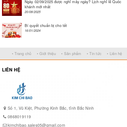
Ngày 02/09/2025 được nghỉ mấy ngày? Lịch nghỉ lễ Quốc
bình gas.
khánh mới nhất
20/08/2025
Dùng bếp nướng gas dễ dàng vệ sinh, đảm bảo an toàn vệ
sinh thực phẩm, không gây khói, không độc hại cho người
Bí quyết chuẩn bị cho tết
sử dụng giống việc dùng bếp than
16/01/2024
• Trang chủ
• Giới thiệu
• Sản phẩm
• Tin tức
• Liên hệ
LIÊN HỆ
Số 1, Vũ Kiệt, Phường Kinh Bắc, tỉnh Bắc Ninh
0868019119
kimchibao.sales05@gmail.com