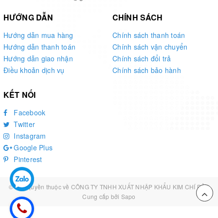
Lí do nên sử dụng bếp nướng gas công nghiệp
HƯỚNG DẪN
CHÍNH SÁCH
Nguyên lý hoạt động của bếp nướng gas
Hướng dẫn mua hàng
Chính sách thanh toán
Hướng dẫn thanh toán
Chính sách vận chuyển
Với những ai chưa quen với bếp nướng gas, Kim Chí Bảo
Hướng dẫn giao nhận
Chính sách đổi trả
sẽ hướng dẫn bạn nguyên lý hoạt động của loại lò nướng
Điều khoản dịch vụ
Chính sách bảo hành
này. Bếp nướng gas 6 thanh đốt đốt nóng lớp gốm bằng tia
hồng ngoại, nhiệt tỏa ra từ thanh gốm nhẹ nhàng nướng
KẾT NỐI
chín thức ăn. Phương pháp này giúp ngăn mùi gas xâm
Facebook
nhập vào thực phẩm đồng thời duy trì độ đồng đều khi nấu.
Twitter
Nhanh chóng, tiết kiệm và thân thiện với môi trường hơn so
Instagram
với việc sử dụng bếp than.
Google Plus
Pinterest
© Bản quyền thuộc về
CÔNG TY TNHH XUẤT NHẬP KHẨU KIM CHÍ BẢO
Cung cấp bởi
Sapo