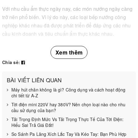
Với nhu cầu ẩm thực ngày nay, các món nướng ngày càng
trở nên phổ biến. Vì lý do này, các loại bếp nướng công
nghiệp khác nhau đã được phát triển để đáp ứng các nhu
cầu kinh doanh và tiêu chuẩn ẩm thực khác nhau.
Dòng bếp nướng gas công nghiệp là một dòng bếp được
Xem thêm
sử dụng rộng rãi khác. Nó có thể cung cấp một lượng lớn
Chia sẻ:
thực phẩm trong thời gian ngắn, mang đến cho người tiêu
dùng cả chất lượng lẫn sức khỏe và sự an toàn.
BÀI VIẾT LIÊN QUAN
Máy hút chân không là gì? Công dụng và cách hoạt động
chi tiết từ A-Z
Tời điện mini 220V hay 380V? Nên chọn loại nào cho nhu
cầu sử dụng của bạn?
Tải Trọng Định Mức Vs Tải Trọng Thực Tế Của Tời Điện:
Hiểu Sai Trả Giá Đắt!
So Sánh Pa Lăng Xích Lắc Tay Và Kéo Tay: Bạn Phù Hợp