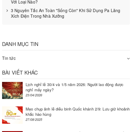
Với Loại Nào?
3 Nguyên Tắc An Toàn "Sống Còn" Khi Sử Dụng Pa Lăng
Xích Điện Trong Nhà Xưởng
DANH MỤC TIN
Bếp nướng gas công nghiệp không khói
Tin tức
Tại sao nên sử dụng bếp nướng gas công nghiệp
BÀI VIẾT KHÁC
Dưới đây là một số lý do tại sao bạn nên chọn bếp nướng
Lịch nghỉ lễ 30/4 và 1/5 năm 2026: Người lao động được
gas thay vì bếp nướng than truyền thống.
nghỉ mấy ngày?
23/04/2026
Bếp nướng gas phân bổ nhiệt đều khắp bếp, giúp bạn nấu
chín thức ăn nhanh và đều mà vẫn giữ được hương vị của
Mẹo chụp ảnh lễ diễu binh Quốc khánh 2/9: Lưu giữ khoảnh
món nướng.
khắc hào hùng
27/08/2025
Sử dụng tiện lợi ở bất cứ đâu, có thể dùng mọi nơi nếu có