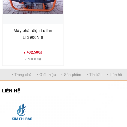
Máy phát điện Lutian
LT3900N-6
7.402.500₫
7.500.000₫
• Trang chủ
• Giới thiệu
• Sản phẩm
• Tin tức
• Liên hệ
LIÊN HỆ