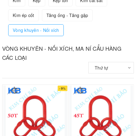
Kìm
Kẹp
Kẹp tôn
Kìm cắt sắt
Kìm ép cốt
Tăng ống - Tăng gập
Vòng khuyên - Nối xích
VÒNG KHUYÊN - NỐI XÍCH, MA NÍ CẨU HÀNG
CÁC LOẠI
Thứ tự
- 9%