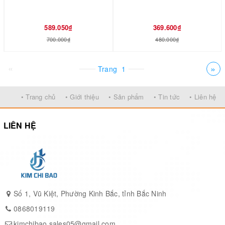
589.050₫
369.600₫
700.000₫
480.000₫
«
»
Trang
1
• Trang chủ
• Giới thiệu
• Sản phẩm
• Tin tức
• Liên hệ
LIÊN HỆ
Số 1, Vũ Kiệt, Phường Kinh Bắc, tỉnh Bắc Ninh
0868019119
kimchibao.sales05@gmail.com