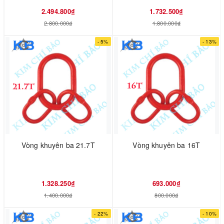
2.494.800₫
1.732.500₫
2.800.000₫
1.800.000₫
- 5%
- 13%
Vòng khuyên ba 21.7T
Vòng khuyên ba 16T
1.328.250₫
693.000₫
1.400.000₫
800.000₫
- 22%
- 10%