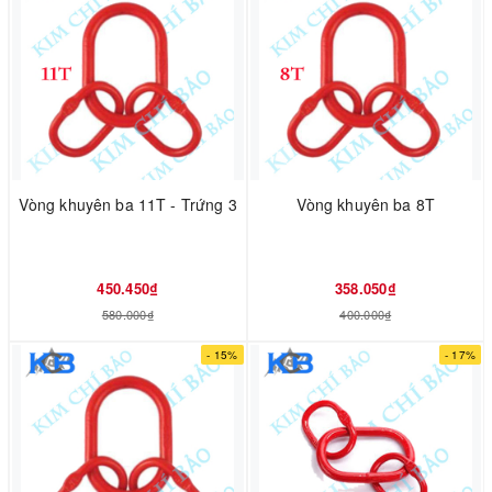
Vòng khuyên ba 11T - Trứng 3
Vòng khuyên ba 8T
450.450₫
358.050₫
580.000₫
400.000₫
- 15%
- 17%