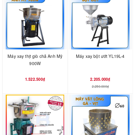
Máy xay thịt giò chả Anh Mỹ
Máy xay bột ướt YL19L-4
900W
1.522.500₫
2.205.000₫
2.250.000₫