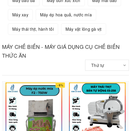
Máy bào đá
Máy đùn xúc xích
Máy mài dao
Máy xay
Máy ép hoa quả, nước mía
Máy thái thịt, hành tỏi
Máy vặt lông gà vịt
MÁY CHẾ BIẾN - MÁY GIÁ DỤNG CỤ CHẾ BIẾN
THỨC ĂN
Thứ tự
- 6%