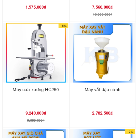
1.575.000₫
7.560.000₫
10.000.000₫
- 8%
Máy cưa xương HC250
Máy vắt đậu nành
9.240.000₫
2.782.500₫
9.999.000₫
- 2%