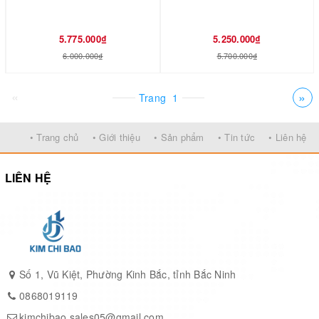
5.775.000₫
5.250.000₫
6.000.000₫
5.700.000₫
«
»
Trang
1
• Trang chủ
• Giới thiệu
• Sản phẩm
• Tin tức
• Liên hệ
LIÊN HỆ
Số 1, Vũ Kiệt, Phường Kinh Bắc, tỉnh Bắc Ninh
0868019119
kimchibao.sales05@gmail.com