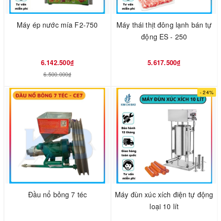
Máy ép nước mía F2-750
Máy thái thịt đông lạnh bán tự
động ES - 250
6.142.500₫
5.617.500₫
6.500.000₫
- 24%
Đầu nổ bỏng 7 téc
Máy đùn xúc xích điện tự động
loại 10 lít