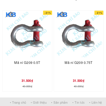
- 21%
- 21%
Một số tên gọi khác như: Vòng khuyên trứng đôi cẩu hàng 30 tấn,
vòng khuyên trứng đôi 30 tấn, trứng đôi 30 tấn, vòng khuyên đôi 30
tấn, vòng khuyên trứng ba cẩu hàng 30 tấn, vòng khuyên trứng ba
30 tấn, trứng ba 30 tấn.
Mã ní G209 0.5T
Mã ní G209 0.75T
Thông Tin Liên Hệ:
Điện thoại:
0868.019.119
31.500₫
31.500₫
Zalo:
0868.019.119
40.000₫
40.000₫
Truy cập website:
kimchibao.vn
/
sieuthidienmaygiare.com
• Trang chủ
• Giới thiệu
• Sản phẩm
• Tin tức
• Liên hệ
Địa chỉ: Số 1, Vũ Kiệt, Phường Tiền Ninh Vệ, TP