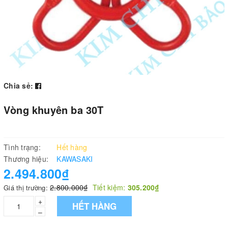
Chia sẻ:
Vòng khuyên ba 30T
Tình trạng:
Hết hàng
Thương hiệu:
KAWASAKI
2.494.800₫
2.800.000₫
Tiết kiệm:
305.200₫
Giá thị trường:
+
HẾT HÀNG
–