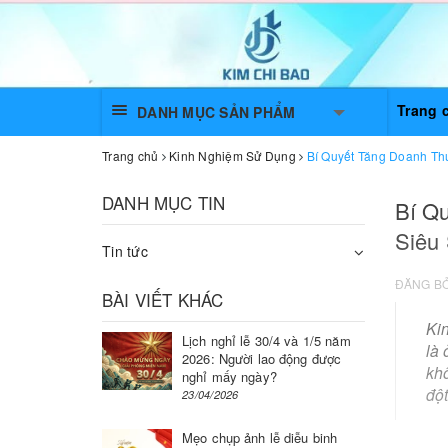
Trang 
DANH MỤC SẢN PHẨM
Trang chủ
Kinh Nghiệm Sử Dụng
Bí Quyết Tăng Doanh Th
DANH MỤC TIN
Bí Q
Siêu
Tin tức
ĐĂNG B
BÀI VIẾT KHÁC
Ki
Lịch nghỉ lễ 30/4 và 1/5 năm
là 
2026: Người lao động được
kh
nghỉ mấy ngày?
độ
23/04/2026
Mẹo chụp ảnh lễ diễu binh