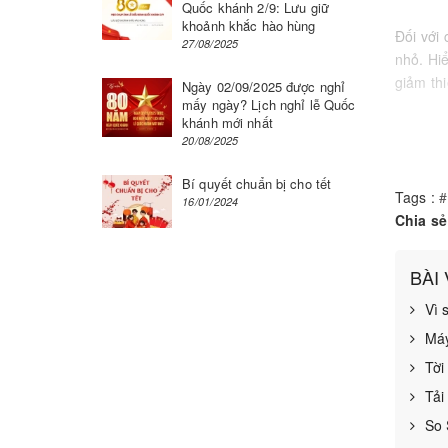
Quốc khánh 2/9: Lưu giữ
khoảnh khắc hào hùng
Đối với
27/08/2025
nhỏ. Hi
giảm th
Ngày 02/09/2025 được nghỉ
mấy ngày? Lịch nghỉ lễ Quốc
khánh mới nhất
1. Nhữ
20/08/2025
Bí quyết chuẩn bị cho tết
Tags :
#
16/01/2024
Chia sẻ
BÀI
Vì 
Máy
Tời
Tải
So 