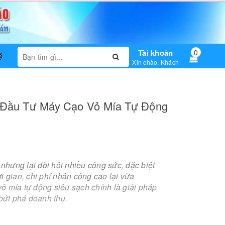
Tài khoản
0
ệ
Xin chào, Khách
 Đầu Tư Máy Cạo Vỏ Mía Tự Động
nhưng lại đòi hỏi nhiều
công sức, đặc biệt
i gian,
chi phí nhân công cao lại vừa
vỏ mía tự động siêu sạch chính là giải pháp
 bứt phá doanh thu.