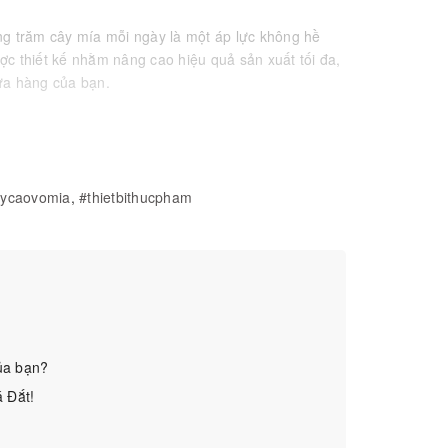
àng trăm cây mía mỗi ngày
là một áp lực không hề
ược
thiết kế nhằm nâng cao hiệu quả sản xuất tối đa,
cửa hàng của bạn.
ycaovomia
,
#thietbithucpham
ủa bạn?
á Đắt!