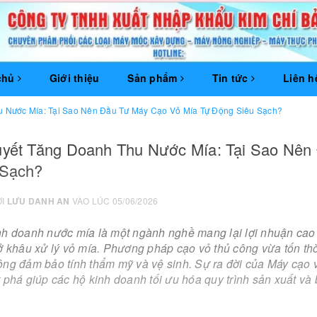
chủ
Giới thiệu
Sản phẩm
Tin tức
Liên h
u Nước Mía: Tại Sao Nên Đầu Tư Máy Cạo Vỏ Mía Tự Động Siêu Sạch?
uyết Tăng Doanh Thu Nước Mía: Tại Sao Nên
 Sạch?
ỞI
LƯU DANH AN
VÀO LÚC 05/06/2026
nh doanh nước mía là một ngành nghề mang lại lợi nhuận cao 
ở khâu xử lý vỏ mía. Phương pháp cạo vỏ thủ công vừa tốn thờ
ông đảm bảo tính thẩm mỹ và vệ sinh. Sự ra đời của Máy
cạo 
t phá giúp các hộ kinh doanh tối ưu hóa
quy trình sản xuất và