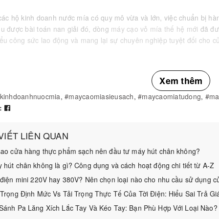
 các hộ kinh doanh nước mía có quy mô vừa và lớn, việc chuẩn bị h
ểu được bài toán nan giải đó, dòng
máy cạo vỏ mía thế hệ mới
đã đ
iểu công sức lao động và mang lại sự chuyên
nghiệp tuyệt đối cho 
ng Lợi Ích Vượt Trội Của Máy Cạo Vỏ Mía Tự Động
Xem thêm
kinhdoanhnuocmia
,
#maycaomiasieusach
,
#maycaomiatudong
,
#ma
:
 VIẾT LIÊN QUAN
sao cửa hàng thực phẩm sạch nên đầu tư máy hút chân không?
 hút chân không là gì? Công dụng và cách hoạt động chi tiết từ A-Z
 điện mini 220V hay 380V? Nên chọn loại nào cho nhu cầu sử dụng c
 Trọng Định Mức Vs Tải Trọng Thực Tế Của Tời Điện: Hiểu Sai Trả Gi
Sánh Pa Lăng Xích Lắc Tay Và Kéo Tay: Bạn Phù Hợp Với Loại Nào?