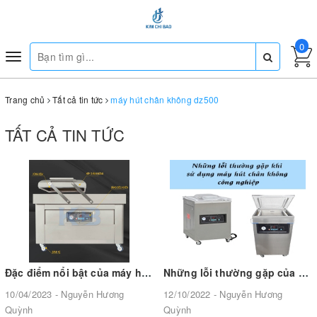
0
Toggle
navigation
Trang chủ
Tất cả tin tức
máy hút chân không dz500
TẤT CẢ TIN TỨC
Đặc điểm nổi bật của máy hút chân không 2 buồng
Những lỗi thường gặp của máy hút chân không công nghiệp trong quá trình sử dụng và cách khắc phục
10/04/2023 - Nguyễn Hương
12/10/2022 - Nguyễn Hương
Quỳnh
Quỳnh