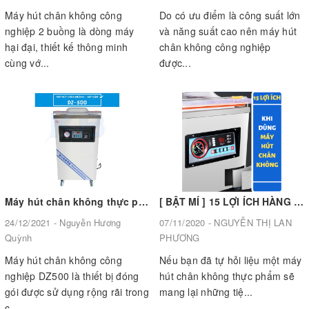
Máy hút chân không công
Do có ưu điểm là công suất lớn
nghiệp 2 buồng là dòng máy
và năng suất cao nên máy hút
hại đại, thiết kế thông minh
chân không công nghiệp
cùng vớ...
được...
Máy hút chân không thực phẩm công nghiệp DZ500 có gì đặc biệt
[ BẬT MÍ ] 15 LỢI ÍCH HÀNG ĐẦU KHI SỬ DỤNG MÁY HÚT CHÂN KHÔNG, MÁY ĐÓNG GÓI, MÁY BẢO QUẢN
24/12/2021 - Nguyễn Hương
07/11/2020 - NGUYỄN THỊ LAN
Quỳnh
PHƯƠNG
Máy hút chân không công
Nếu bạn đã tự hỏi liệu một máy
nghiệp DZ500 là thiết bị đóng
hút chân không thực phẩm sẽ
gói được sử dụng rộng rãi trong
mang lại những tiệ...
c...