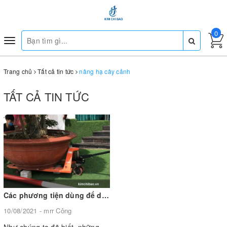
0
Toggle
navigation
Trang chủ
Tất cả tin tức
nâng hạ cây cảnh
TẤT CẢ TIN TỨC
Các phương tiện dùng để di chuyển, nâng hạ cây cảnh
10/08/2021 - mrr Công