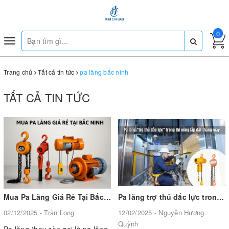
0
Toggle
navigation
Trang chủ
Tất cả tin tức
pa lăng bắc ninh
TẤT CẢ TIN TỨC
Mua Pa Lăng Giá Rẻ Tại Bắc Ninh – Thiết Bị Nâng Hạ Chất Lượng, Đảm Bảo An Toàn
Pa lăng trợ thủ đắc lực trong thi công lắp đặt thang máy
02/12/2025 - Trần Long
12/02/2025 - Nguyễn Hương
Quỳnh