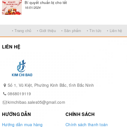
Bí quyết chuẩn bị cho tết
16/01/2024
• Trang chủ
• Giới thiệu
• Sản phẩm
• Tin tức
• Liên hệ
LIÊN HỆ
Số 1, Vũ Kiệt, Phường Kinh Bắc, tỉnh Bắc Ninh
0868019119
kimchibao.sales05@gmail.com
HƯỚNG DẪN
CHÍNH SÁCH
Hướng dẫn mua hàng
Chính sách thanh toán