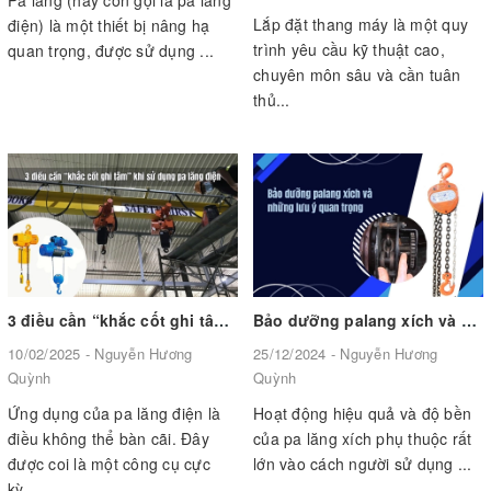
Pa lăng (hay còn gọi là pa lăng
Lắp đặt thang máy là một quy
điện) là một thiết bị nâng hạ
trình yêu cầu kỹ thuật cao,
quan trọng, được sử dụng ...
chuyên môn sâu và cần tuân
thủ...
3 điều cần “khắc cốt ghi tâm” khi sử dụng pa lăng điện
Bảo dưỡng palang xích và những lưu ý quan trọng
10/02/2025 - Nguyễn Hương
25/12/2024 - Nguyễn Hương
Quỳnh
Quỳnh
Ứng dụng của pa lăng điện là
Hoạt động hiệu quả và độ bền
điều không thể bàn cãi. Đây
của pa lăng xích phụ thuộc rất
được coi là một công cụ cực
lớn vào cách người sử dụng ...
kỳ...