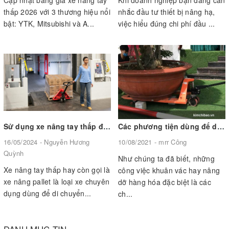
Cập nhật bảng giá xe nâng tay
Khi doanh nghiệp bạn đang cân
thấp 2026 với 3 thương hiệu nổi
nhắc đầu tư thiết bị nâng hạ,
bật: YTK, Mitsubishi và A...
việc hiểu đúng chi phí đầu ...
Sử dụng xe nâng tay thấp đúng cách
Các phương tiện dùng để di chuyển, nâng hạ cây cảnh
16/05/2024 - Nguyễn Hương
10/08/2021 - mrr Công
Quỳnh
Như chúng ta đã biết, những
Xe nâng tay thấp hay còn gọi là
công việc khuân vác hay nâng
xe nâng pallet là loại xe chuyên
dỡ hàng hóa đặc biệt là các
dụng dùng để di chuyển...
ch...