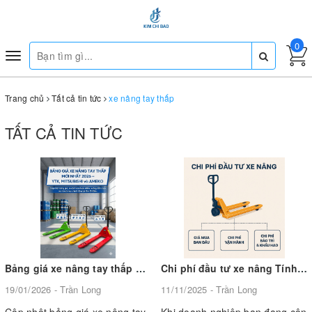
0
Toggle
navigation
Trang chủ
Tất cả tin tức
xe nâng tay thấp
TẤT CẢ TIN TỨC
Bảng giá xe nâng tay thấp mới nhất 2026 – YTK, Mitsubishi và Ameko
Chi phí đầu tư xe nâng Tính toán tổng chi phí sở hữu hiệu quả
19/01/2026 - Trần Long
11/11/2025 - Trần Long