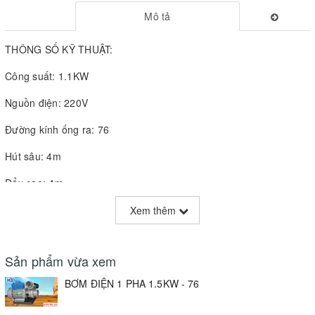
Mô tả
THÔNG SỐ KỸ THUẬT:
Công suất: 1.1KW
Nguồn điện: 220V
Đường kính ống ra: 76
Hút sâu: 4m
Đẩy cao: 4m
Lưu lượng nước: 120lít/ phút
Xem thêm
Bảo hành 6 tháng
Sản phẩm vừa xem
Thông Tin Liên Hệ:
BƠM ĐIỆN 1 PHA 1.5KW - 76
Điện thoại:
0868.019.119