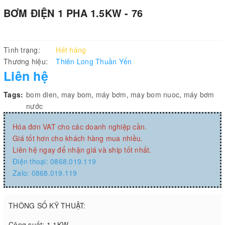
BƠM ĐIỆN 1 PHA 1.5KW - 76
Tình trạng:
Hết hàng
Thương hiệu:
Thiên Long Thuần Yến
Liên hệ
Tags:
bom dien
,
may bom
,
máy bơm
,
may bom nuoc
,
máy bơm
nước
Hóa đơn VAT cho các doanh nghiệp cần.
Giá tốt hơn cho khách hàng mua nhiều.
Liên hệ ngay để nhận giá và ship tốt nhất.
Điện thoại: 0868.019.119
Zalo: 0868.019.119
THÔNG SỐ KỸ THUẬT:
Công suất: 1.1KW