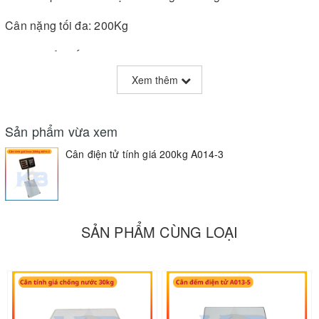
Cân nặng tối đa: 200Kg
Giá trị nhảy số: 50g
Xem thêm
Đơn vị đo lường: kilogram mặc định
Kích thước bàn: 40x50cm
Sản phẩm vừa xem
Phạm vi ứng dụng: trong sản xuất, vận chuyển, kho bãi,
Cân điện tử tính giá 200kg A014-3
thủy sản, nông nghiệp, công nghiệp chế biến thực phẩm,
vv.
Bảo hành: 12 tháng
SẢN PHẨM CÙNG LOẠI