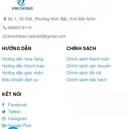
Ứng dụng thực tế của cân điện tử tính giá 200kg A014-
Số 1, Vũ Kiệt, Phường Kinh Bắc, tỉnh Bắc Ninh
3
0868019119
kimchibao.sales05@gmail.com
Ứng dụng của cân điện tử tính giá 200kg A014-3 phổ biến
trong các ngành công nghiệp sản xuất và chế biến, bao
HƯỚNG DẪN
CHÍNH SÁCH
gồm:
Hướng dẫn mua hàng
Chính sách thanh toán
Hướng dẫn thanh toán
Chính sách vận chuyển
Cân điện tử tính giá 200kg A014-3 được sử dụng để cân
Hướng dẫn giao nhận
Chính sách đổi trả
các vật liệu xây dựng như cát, đá, xi măng, thép, v.v.
Điều khoản dịch vụ
Chính sách bảo hành
Cân điện tử tính giá 200kg A014-3 được sử dụng để cân
các sản phẩm thực phẩm và đóng gói chúng trong các đơn
KẾT NỐI
vị cân định mức, đảm bảo rằng khối lượng sản phẩm được
Facebook
bán đúng giá trị.
Twitter
Instagram
Cân điện tử tính giá 200kg A014-3 được sử dụng để cân
Google Plus