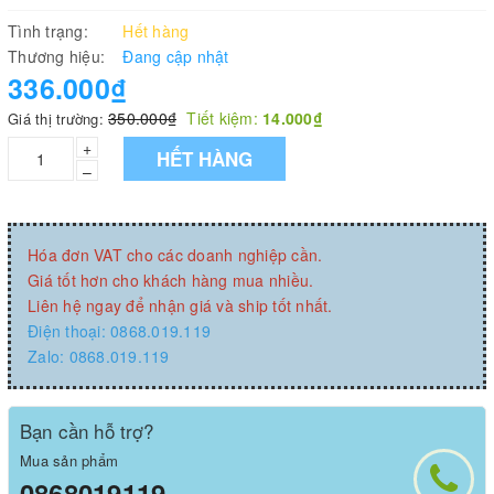
Tình trạng:
Hết hàng
Thương hiệu:
Đang cập nhật
336.000₫
350.000₫
Tiết kiệm:
14.000₫
Giá thị trường:
+
HẾT HÀNG
–
Hóa đơn VAT cho các doanh nghiệp cần.
Giá tốt hơn cho khách hàng mua nhiều.
Liên hệ ngay để nhận giá và ship tốt nhất.
Điện thoại: 0868.019.119
Zalo: 0868.019.119
Bạn cần hỗ trợ?
Mua sản phẩm
0868019119