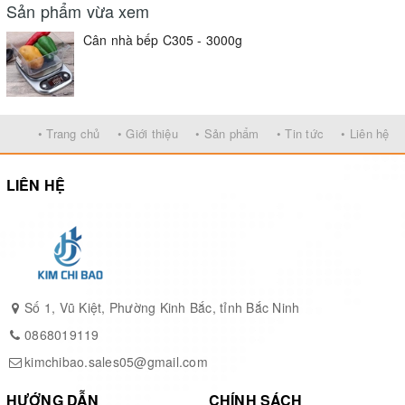
Sản phẩm vừa xem
Địa chỉ: Số 1, Vũ Kiệt, Phường Tiền Ninh Vệ, TP
Bắc Ninh, tỉnh Bắc Ninh.
Cân nhà bếp C305 - 3000g
Phục vụ quý khách hàng là niềm vinh hạnh của Kim
Chí Bảo
• Trang chủ
• Giới thiệu
• Sản phẩm
• Tin tức
• Liên hệ
LIÊN HỆ
Số 1, Vũ Kiệt, Phường Kinh Bắc, tỉnh Bắc Ninh
0868019119
kimchibao.sales05@gmail.com
HƯỚNG DẪN
CHÍNH SÁCH