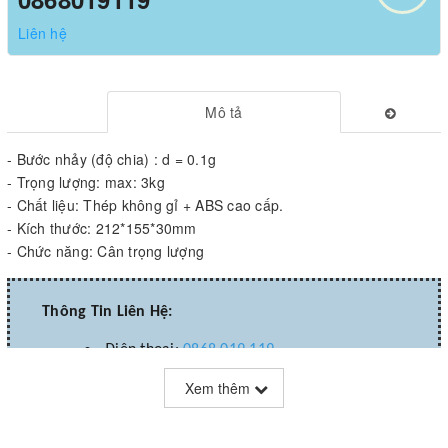
Liên hệ
Mô tả
- Bước nhảy (độ chia) : d = 0.1g
- Trọng lượng: max: 3kg
- Chất liệu: Thép không gỉ + ABS cao cấp.
- Kích thước: 212*155*30mm
- Chức năng: Cân trọng lượng
Thông Tin Liên Hệ:
Điện thoại:
0868.019.119
Zalo:
0868.019.119
Xem thêm
Truy cập website:
kimchibao.vn
/
sieuthidienmaygiare.com