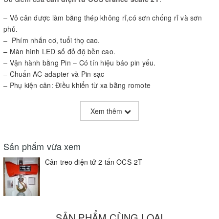
– Vỏ cân được làm bằng thép không rỉ,có sơn chống rỉ và sơn
phủ.
– Phím nhấn cơ, tuổi thọ cao.
– Màn hình LED số đỏ độ bền cao.
– Vận hành bằng Pin – Có tín hiệu báo pin yếu.
– Chuẩn AC adapter và Pin sạc
– Phụ kiện cân: Điều khiển từ xa bằng romote
Thiết bị đạt độ chính xác cấp III theo tiêu chuẩn OIML.
Xem thêm
– Độ phân giải nội cao, tốc độ xử lý nhanh.
– Thiết kế chống bụi, cũng như sự ảnh hưởng của môi trường.
– Màn hình hiển thị LED màu đỏ lớn hơn các dòng cân OCS bình
Sản phẩm vừa xem
thường với tằm nhìn góc rộng
– Đơn vị cân gồm Kg, Lb
Cân treo điện tử 2 tấn OCS-2T
– Thiết kế theo kiểu dáng công nghiệp, dễ dàng di chuyển.
Máy móc Kim Chí Bảo :CAM KẾT
Hàng thật như hình
SẢN PHẨM CÙNG LOẠI