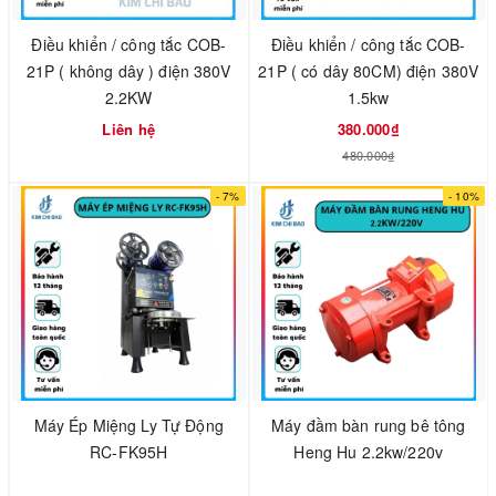
Điều khiển / công tắc COB-
Điều khiển / công tắc COB-
21P ( không dây ) điện 380V
21P ( có dây 80CM) điện 380V
2.2KW
1.5kw
Liên hệ
380.000₫
480.000₫
- 7%
- 10%
Máy Ép Miệng Ly Tự Động
Máy đầm bàn rung bê tông
RC-FK95H
Heng Hu 2.2kw/220v