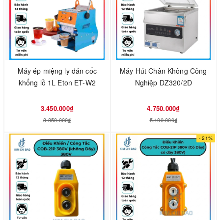
Máy ép miệng ly dán cốc
Máy Hút Chân Không Công
khổng lồ 1L Eton ET-W2
Nghiệp DZ320/2D
3.450.000₫
4.750.000₫
3.850.000₫
5.100.000₫
- 21%