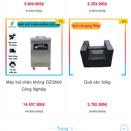
5.600.000₫
2.253.000₫
6.000.000₫
2.500.000₫
- 7%
- 9%
Máy hút chân không DZQ500
Quả cân 50kg
Công Nghiệp
14.437.500₫
2.782.500₫
15.500.000₫
3.050.000₫
«
»
Trang
1