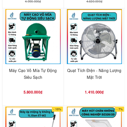
4.990.000₫
4.630.000₫
Máy Cạo Vỏ Mía Tự Động
Quạt Tích Điện - Năng Lượng
Siêu Sạch
Mặt Trời
5.800.000₫
1.410.000₫
- 10%
- 7%