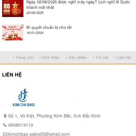
Ngày 02/09/2025 được nghỉ mấy ngày? Lịch nghỉ lễ Quốc
khánh mới nhất
20/08/2025
Bí quyết chuẩn bị cho tết
16/01/2024
• Trang chủ
• Giới thiệu
• Sản phẩm
• Tin tức
• Liên hệ
LIÊN HỆ
Địa chỉ mua máy chà tường chất lượng ở Hà Nội
Khi đến với thị trường máy chà tường, khách hàng sẽ
Số 1, Vũ Kiệt, Phường Kinh Bắc, tỉnh Bắc Ninh
không khỏi choáng váng. Vì có rất nhiều thương hiệu và
0868019119
chủng loại máy được bày bán. Mọi thương hiệu và nhà
cung cấp đều tuyên bố có chất lượng tốt với giá tốt. Vậy
kimchibao.sales05@gmail.com