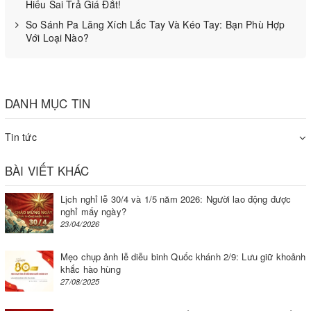
Công suất mạnh mẽ,tốc độ chà cực nhanh: Nhờ công nghệ
Hiểu Sai Trả Giá Đắt!
hiện đại, máy chà tường mang đến hiệu quả và năng suất
So Sánh Pa Lăng Xích Lắc Tay Và Kéo Tay: Bạn Phù Hợp
Với Loại Nào?
nhanh chóng cho người sử dụng. Thiết bị có tốc độ chà sàn
nhanh và tốc độ không tải lớn. Lý tưởng cho các dự án mà
bạn muốn tăng tốc công việc của mình.
DANH MỤC TIN
Thiết kế đơn giản, gọn nhẹ: Thiết kế của máy chà tường rất
đơn giản và thân thiện với người dùng. Với trọng lượng khá
Tin tức
nhẹ, máy chà tường cho phép người sử dụng dễ dàng di
chuyển qua mọi địa hình khác nhau, mọi vị trí, điều kiện
BÀI VIẾT KHÁC
làm việc, ngóc ngách.
Lịch nghỉ lễ 30/4 và 1/5 năm 2026: Người lao động được
nghỉ mấy ngày?
23/04/2026
Mẹo chụp ảnh lễ diễu binh Quốc khánh 2/9: Lưu giữ khoảnh
khắc hào hùng
27/08/2025