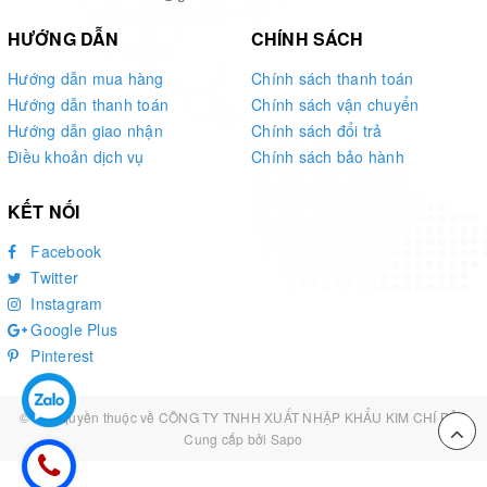
làm sao để khách hàng chọn được dòng máy thực sự chất
HƯỚNG DẪN
CHÍNH SÁCH
lượng và gặp được nhà cung cấp thực sự có tâm.
Hướng dẫn mua hàng
Chính sách thanh toán
Với hơn 10 năm kinh nghiệm kinh doanh và cung cấp mấy
Hướng dẫn thanh toán
Chính sách vận chuyển
móc của
Kim Chí Bảo
luôn mong muốn mỗi khách hàng
Hướng dẫn giao nhận
Chính sách đổi trả
của mình tìm thấy một sản phẩm chất lượng. Vì vậy, chúng
Điều khoản dịch vụ
Chính sách bảo hành
tôi luôn quan tâm đến chất lượng đầu vào và đầu ra của
KẾT NỐI
từng sản phẩm để đảm bảo uy tín và sự phát triển bền
vững của Kim Chí Bảo.
Facebook
Twitter
Instagram
Google Plus
Pinterest
© Bản quyền thuộc về
CÔNG TY TNHH XUẤT NHẬP KHẨU KIM CHÍ BẢO
Cung cấp bởi
Sapo