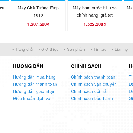
nca
Máy Chà Tường Etop
Máy bơm nước HL 158
Má
1610
chính hãng, giá tốt
1.207.500₫
1.522.500₫
• Trang chủ
• Giới thiệu
• Sản phẩm
• Tin tức
• Liên hệ
HƯỚNG DẪN
CHÍNH SÁCH
H
Hướng dẫn mua hàng
Chính sách thanh toán
T
Hướng dẫn thanh toán
Chính sách vận chuyển
Đ
Hướng dẫn giao nhận
Chính sách đổi trả
Đ
Điều khoản dịch vụ
Chính sách bảo hành
G