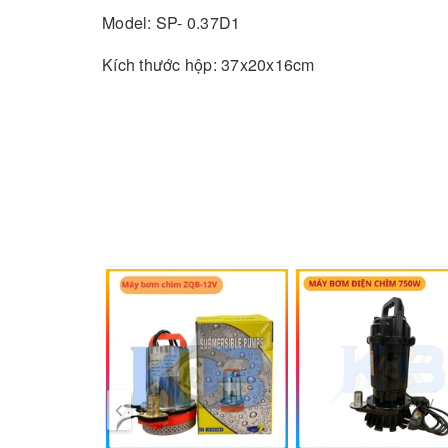
Model: SP- 0.37D1
Kích thước hộp: 37x20x16cm
Kích thước máy: cao 35cm, rộng 10cm
Cân nặng cả thùng 4.75kg
Cân nặng máy: 4.45kg
Đường kính ống ra: 25mm
Đường kính đế: 14cm
Công suất: 0.37kw - 0,5hp
Điện áp : 220V/50hz
Lưu lượng: 1.5m³/ giờ
prev
Đẩy cao: 16m