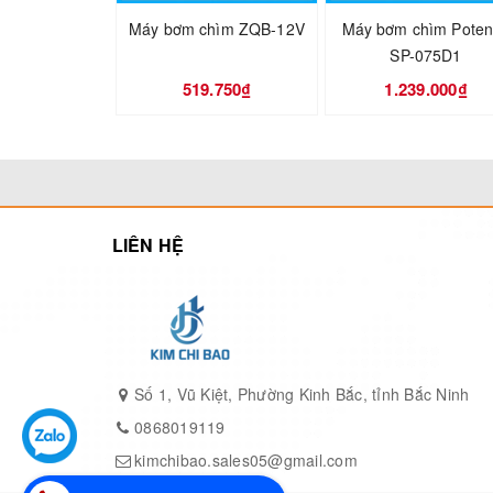
Máy bơm chìm ZQB-12V
Máy bơm chìm Pote
Tốc độ : 2860r/min
SP-075D1
Cấp bảo vệ động cơ: IP68
519.750₫
1.239.000₫
LIÊN HỆ
Số 1, Vũ Kiệt, Phường Kinh Bắc, tỉnh Bắc Ninh
0868019119
kimchibao.sales05@gmail.com