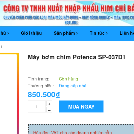
chủ
Giới thiệu
Sản phẩm
Tin tức
Liên h
D1
Máy bơm chìm Potenca SP-037D1
Tình trạng:
Còn hàng
Thương hiệu:
Đang cập nhật
850.500₫
+
MUA NGAY
–
Hóa đơn VAT cho các doanh nghiệp cần.