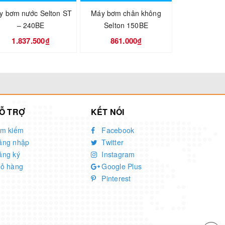
y bơm nước Selton ST
Máy bơm chân không
Máy bơm nư
– 240BE
Selton 150BE
Selton S
1.837.500₫
861.000₫
1.344
Ỗ TRỢ
KẾT NỐI
ìm kiếm
Facebook
ăng nhập
Twitter
ăng ký
Instagram
iỏ hàng
Google Plus
Pinterest