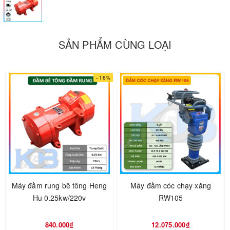
SẢN PHẨM CÙNG LOẠI
- 16%
Máy đầm rung bê tông Heng
Máy đầm cóc chạy xăng
Hu 0.25kw/220v
RW105
Máy đầm bàn rung bê tông Heng
840.000₫
12.075.000₫