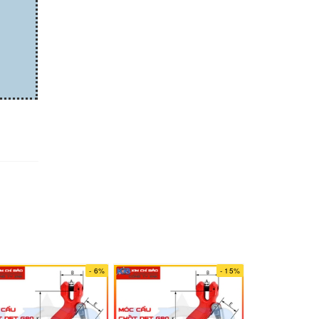
- 6%
- 15%