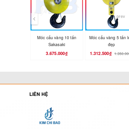
prev
Móc cẩu vàng 10 tấn
Móc cẩu vàng 5 tấn l
Sakasaki
đẹp
3.675.000₫
1.312.500₫
1.350.0
LIÊN HỆ