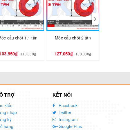
óc cẩu chốt 1.1 tấn
Móc cẩu chốt 2 tấn
Móc cẩu chố
103.950₫
127.050₫
207.900₫
110.000₫
150.000₫
Ỗ TRỢ
KẾT NỐI
ìm kiếm
Facebook
ăng nhập
Twitter
ăng ký
Instagram
iỏ hàng
Google Plus