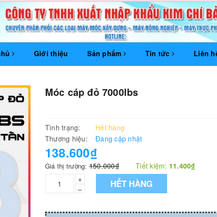
chủ
Giới thiệu
Sản phẩm
Tin tức
Liên h
Móc cáp đỏ 7000lbs
Tình trạng:
Hết hàng
Thương hiệu:
Đang cập nhật
138.600₫
150.000₫
Tiết kiệm:
11.400₫
Giá thị trường:
+
HẾT HÀNG
–