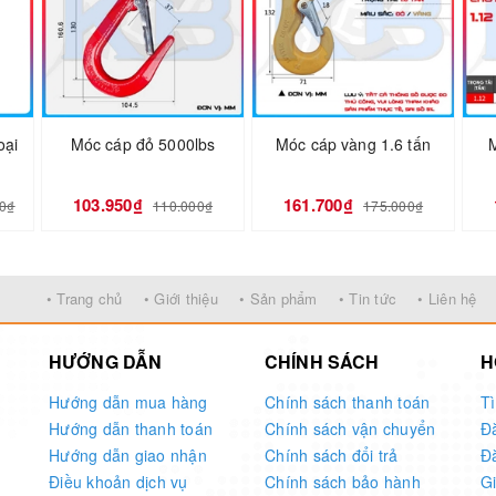
oại
Móc cáp đỏ 5000lbs
Móc cáp vàng 1.6 tấn
M
103.950₫
161.700₫
00₫
110.000₫
175.000₫
• Trang chủ
• Giới thiệu
• Sản phẩm
• Tin tức
• Liên hệ
HƯỚNG DẪN
CHÍNH SÁCH
H
Hướng dẫn mua hàng
Chính sách thanh toán
T
Hướng dẫn thanh toán
Chính sách vận chuyển
Đ
Hướng dẫn giao nhận
Chính sách đổi trả
Đ
Điều khoản dịch vụ
Chính sách bảo hành
G