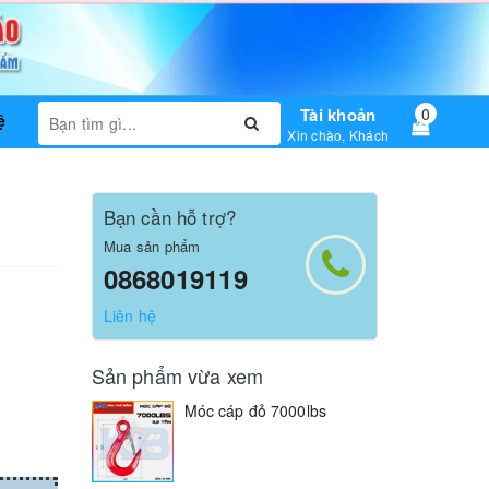
Tài khoản
0
ệ
Xin chào, Khách
Bạn cần hỗ trợ?
Mua sản phẩm
0868019119
Liên hệ
Sản phẩm vừa xem
Móc cáp đỏ 7000lbs