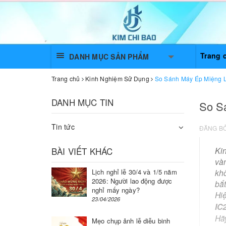
Trang 
DANH MỤC SẢN PHẨM
Trang chủ
Kinh Nghiệm Sử Dụng
So Sánh Máy Ép Miệng 
DANH MỤC TIN
So S
Tin tức
ĐĂNG B
BÀI VIẾT KHÁC
Ki
và
Lịch nghỉ lễ 30/4 và 1/5 năm
khô
2026: Người lao động được
bắt
nghỉ mấy ngày?
Hiệ
23/04/2026
IC
Hã
Mẹo chụp ảnh lễ diễu binh