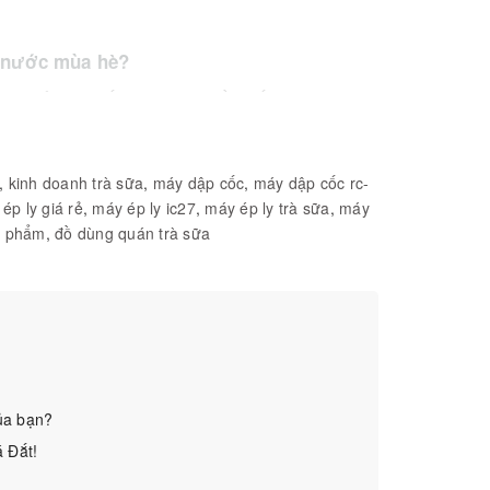
án nước mùa hè?
ay vì sử dụng nắp nhựa rời truyền thống:
p shipper hoặc khách hàng thoải mái vận chuyển mà
,
kinh doanh trà sữa
,
máy dập cốc
,
máy dập cốc rc-
ép ly giá rẻ
,
máy ép ly ic27
,
máy ép ly trà sữa
,
máy
ực phẩm
,
đồ dùng quán trà sữa
ơn nhiều so với việc mua nắp nhựa cầu hoặc nắp
an tâm và sạch sẽ cho người dùng.
ủa bạn?
, D6, B9, IC27)
á Đắt!
i kinh doanh đồ uống vỉa hè và các quán quy mô nhỏ.