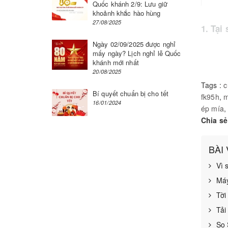
Quốc khánh 2/9: Lưu giữ
khoảnh khắc hào hùng
27/08/2025
1. Tại
Ngày 02/09/2025 được nghỉ
Trước k
mấy ngày? Lịch nghỉ lễ Quốc
khánh mới nhất
20/08/2025
Chống t
Tags :
c
không l
Bí quyết chuẩn bị cho tết
fk95h
,
m
16/01/2024
ép mía
Tiết ki
Chia sẻ
bằng.
BÀI
Tính th
Vì 
Máy
Xem th
Tời
2. Rev
Tải
So 
Dòng Et