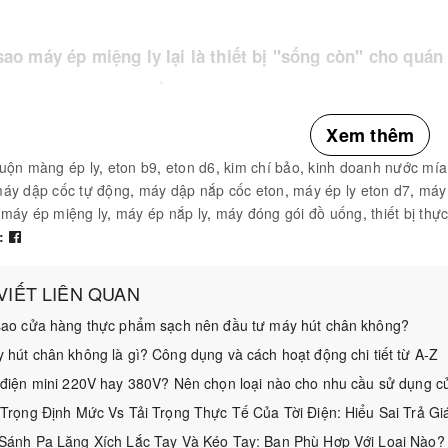
 sao máy ép miệng ly lại là thiết bị "sống còn" cho qu
hi đi vào so sánh, hãy hiểu tại sao bạn nên dùng máy ép miệng ly th
Xem thêm
ràn tuyệt đối:
Màng ép được hàn nhiệt trực tiếp vào miệng ly, giú
uộn màng ép ly
,
eton b9
,
eton d6
,
kim chí bảo
,
kinh doanh nước mía
o đổ nước.
áy dập cốc tự động
,
máy dập nắp cốc eton
,
máy ép ly eton d7
,
máy 
,
máy ép miệng ly
,
máy ép nắp ly
,
máy đóng gói đồ uống
,
thiết bị th
ệm chi phí:
Giá của một cuộn màng ép ly tính trên mỗi ly nước rẻ h
:
 VIẾT LIÊN QUAN
ẩm mỹ và vệ sinh:
Ly nước được niêm phong kỹ càng tạo cảm giác 
sao cửa hàng thực phẩm sạch nên đầu tư máy hút chân không?
 hút chân không là gì? Công dụng và cách hoạt động chi tiết từ A-Z
êm các loại Cuộn màng ép ly giá rẻ tại đây
 điện mini 220V hay 380V? Nên chọn loại nào cho nhu cầu sử dụng c
iew chi tiết các dòng máy ép miệng ly thủ công Eton (D7
 Trọng Định Mức Vs Tải Trọng Thực Tế Của Tời Điện: Hiểu Sai Trả Gi
Sánh Pa Lăng Xích Lắc Tay Và Kéo Tay: Bạn Phù Hợp Với Loại Nào?
on từ lâu đã trở thành biểu tượng của sự "ngon - bổ - rẻ" trong giớ