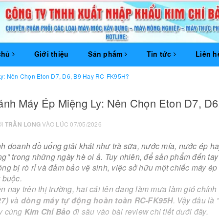
chủ
Giới thiệu
Sản phẩm
Tin tức
Liên h
Ly: Nên Chọn Eton D7, D6, B9 Hay RC-FK95H?
ánh Máy Ép Miệng Ly: Nên Chọn Eton D7, D
ỞI
TRẦN LONG
VÀO LÚC 07/05/2026
nh doanh đồ uống giải khát như trà sữa, nước mía, nước ép ha
ng" trong những ngày hè oi ả. Tuy nhiên, để sản phẩm đến ta
ng bị rò rỉ và đảm bảo vệ sinh, việc sở hữu một chiếc máy ép
 buộc.
n nay trên thị trường, hai cái tên đang làm mưa làm gió chính
27)
và
dòng máy tự động hoàn toàn RC-FK95H
. Vậy đâu là
y cùng
Kim Chí Bảo
đi sâu vào bài review chi tiết dưới đây.