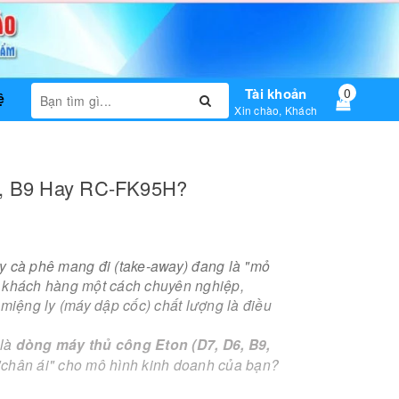
Tài khoản
0
ệ
Xin chào, Khách
6, B9 Hay RC-FK95H?
y cà phê mang đi (take-away) đang là "mỏ
y khách hàng một cách chuyên nghiệp,
 miệng ly (máy dập cốc) chất lượng là điều
 là
dòng máy thủ công Eton (D7, D6, B9,
 "chân ái" cho mô hình kinh doanh của bạn?