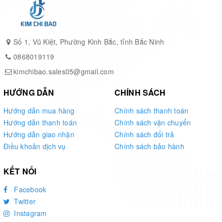
lắp đặt. Khách hàng có thể đặt tời dưới mặt đất hoặc cố
định tời trên dầm.
Số 1, Vũ Kiệt, Phường Kinh Bắc, tỉnh Bắc Ninh
Công suất máy tời mặt đất đỏ 500-1000KG mạnh mẽ, hoạt
0868019119
động ổn định, êm, bền bỉ đem lại hiệu quả cao trong công
việc tiết kiệm chi phí nhân công đáng kể.
kimchibao.sales05@gmail.com
Thân tời được làm từ hợp kim cứng chắc chống và đập tốt,
HƯỚNG DẪN
CHÍNH SÁCH
bên ngoài bao phủ một lớp sơn tĩnh điện giúp cho tời hoạt
Hướng dẫn mua hàng
Chính sách thanh toán
động được trong nhiều các môi trường làm việc khắc
Hướng dẫn thanh toán
Chính sách vận chuyển
nghiệt.
Hướng dẫn giao nhận
Chính sách đổi trả
Điều khoản dịch vụ
Chính sách bảo hành
Tay bấm điều khiển nhỏ gọn cùng 2 nút bấm đơn giản dễ
sử dụng, không cần người có chuyên môn cao
KẾT NỐI
Facebook
Twitter
Instagram