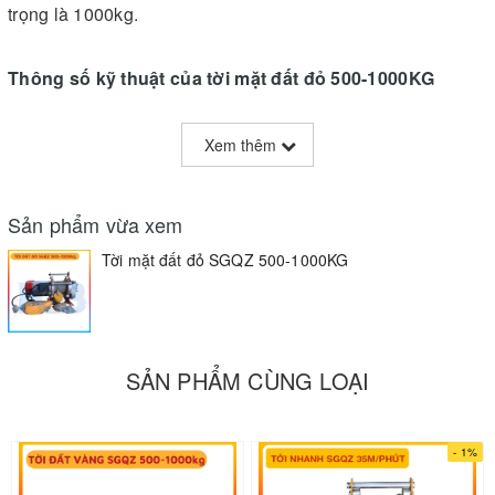
trọng là 1000kg.
Thông số kỹ thuật của tời mặt đất đỏ 500-1000KG
- Tải trọng: 1 móc 500kg; 2 móc 1000kg
Xem thêm
- Công suất: 3000W
- Điện áp: 220v
Sản phẩm vừa xem
- Độ dài dây cáp: 30m; tốc độ 14m/phút
Tời mặt đất đỏ SGQZ 500-1000KG
- Xuất xứ: Trung Quốc
- Bảo hành: 12 tháng
SẢN PHẨM CÙNG LOẠI
- 1%