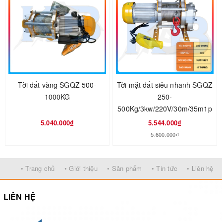
Tời đất vàng SGQZ 500-
Tời mặt đất siêu nhanh SGQZ
1000KG
250-
500Kg/3kw/220V/30m/35m1p
5.040.000₫
5.544.000₫
5.600.000₫
• Trang chủ
• Giới thiệu
• Sản phẩm
• Tin tức
• Liên hệ
Điểm đặc biệt của tời mặt đất đỏ 500-1000KG
LIÊN HỆ
Tời mặt đất đỏ 500-1000KG có kích thước khá nhỏ gọn,
thiết kế kiểu dáng công nghiệp chắc chắn dễ mang vác và