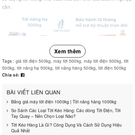
cần.
Xem thêm
Tags :
giá tời điện 500kg
,
máy tời 500kg
,
máy tời điện 500kg
,
tời
Mục lục
500kg
,
tời nâng hạ 500kg
,
tời nâng hàng 500kg
,
tời điện 500kg
Chia sẻ:
Đa dạng lựa chọn
Sản phẩm chính hãng
BÀI VIẾT LIÊN QUAN
Bảo hành 12 tháng
Bảng giá máy tời điện 1000kg | Tời nâng hàng 1000kg
Hỗ trợ kỹ thuật trọn đời
So Sánh Các Loại Tời Kéo Hàng: Các dòng Tời Điện, Tời
Tay Quay – Nên Chọn Loại Nào?
Chính sách vận chuyển
Tời Kéo Hàng Là Gì? Công Dụng Và Cách Sử Dụng Hiệu
Chi tiết tời nâng hạ 500kg
Quả Nhất