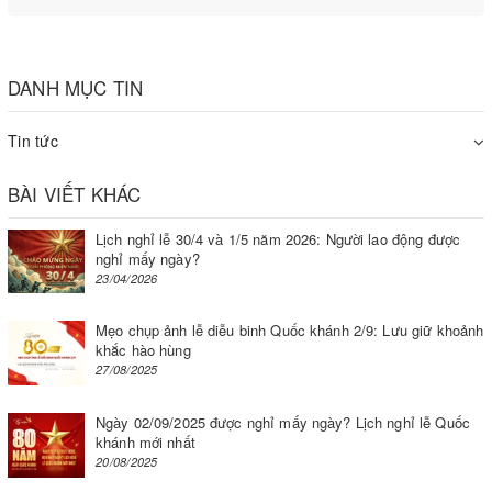
Chi tiết tời kéo được 500kg
DANH MỤC TIN
Tin tức
Đa dạng máy tời điện 500kg
Khi nhắc đến tời nâng hạ 500kg, bạn cần phân biệt máy tời
BÀI VIẾT KHÁC
có trọng tải 500kg và tời điện nâng hạ được vật nặng
Lịch nghỉ lễ 30/4 và 1/5 năm 2026: Người lao động được
500kg.
nghỉ mấy ngày?
23/04/2026
Xem thêm: Tời nâng hạ 1000kg
Mẹo chụp ảnh lễ diễu binh Quốc khánh 2/9: Lưu giữ khoảnh
khắc hào hùng
27/08/2025
Vì hầu hết máy tời đều được khuyến nghị kéo, nâng hạ vật
nặng tối đa 80% trọng tải công bố. Tức với vật nặng 500kg,
Ngày 02/09/2025 được nghỉ mấy ngày? Lịch nghỉ lễ Quốc
bạn cần máy tời có trọng tải tối thiểu 625kg.
khánh mới nhất
20/08/2025
Và cả 2 trọng tải trên, Kim Chí Bảo luôn có sẵn các sản