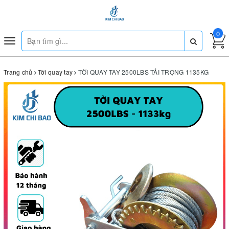
0
Toggle
navigation
Trang chủ
Tời quay tay
TỜI QUAY TAY 2500LBS TẢI TRỌNG 1135KG