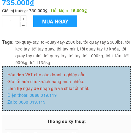
735.000₫
750.000₫
Tiết kiệm:
15.000₫
Giá thị trường:
+
MUA NGAY
–
Tags:
toi-quay-tay
,
toi-quay-tay-2500lbs
,
tời quay tay 2500lbs
,
tời
kéo tay
,
tời tay quay
,
tời tay mini
,
tời quay tay tự khóa
,
tời
quay tay mini
,
tời quay tay
,
tời tay
,
tời 1000kg
,
tời 1 tấn
,
tời
900kg
,
tời 1135kg
Hóa đơn VAT cho các doanh nghiệp cần.
Giá tốt hơn cho khách hàng mua nhiều.
Liên hệ ngay để nhận giá và ship tốt nhất.
Điện thoại: 0868.019.119
Zalo: 0868.019.119
Thông số kỹ thuật