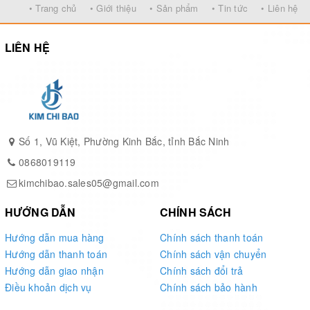
• Trang chủ
• Giới thiệu
• Sản phẩm
• Tin tức
• Liên hệ
ĐẶC ĐIỂM TỜI QUAY
LIÊN HỆ
TAY
2500LBS
Khả năng trợ lực: Với hệ thống bánh răng, tời quay tay
2500lbs có khả năng kéo nâng hạ lý thuyết là 1135kg. Tuy
nhiên hãy kéo khoảng tối đa khoảng 908kg (80%) để đảm
Số 1, Vũ Kiệt, Phường Kinh Bắc, tỉnh Bắc Ninh
bảo an toàn.
0868019119
Khả năng hoạt động 2 chiều: Tời trang bị lẫy chốt để đảm
kimchibao.sales05@gmail.com
bảo an toàn. Khi chốt được gạt thì tời sẽ có có thể quay
HƯỚNG DẪN
CHÍNH SÁCH
ngược lại, phù hợp với mong muốn của người vận hành.
Hướng dẫn mua hàng
Chính sách thanh toán
ƯU ĐIỂM CỦA TỜI QUAY TAY
Hướng dẫn thanh toán
Chính sách vận chuyển
Hướng dẫn giao nhận
Chính sách đổi trả
An toàn tuyệt đối: Là ưu điểm nổi bật nhất của loại tời
Điều khoản dịch vụ
Chính sách bảo hành
này.