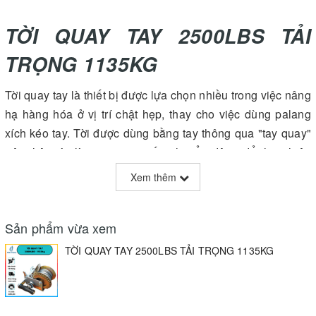
TỜI QUAY TAY 2500LBS TẢI
TRỌNG 1135KG
Tời quay tay là thiết bị được lựa chọn nhiều trong việc nâng
hạ hàng hóa ở vị trí chật hẹp, thay cho việc dùng palang
xích kéo tay. Tời được dùng bằng tay thông qua "tay quay"
trên thân tời làm quay cơ cấu chuyển động để thực hiện
việc quay tang tời, quấn hoặc nhả cáp theo ý muốn. - Tời
Xem thêm
cáp quay tay sử dụng để: nâng hạ tải, kéo tải, kéo căng, tời
tải...
Sản phẩm vừa xem
TỜI QUAY TAY 2500LBS TẢI TRỌNG 1135KG