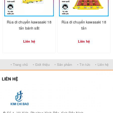
- Không được đặt tay, chân hoặc bất cứ bộ phận nào của cơ thể
phía dưới càng xe nâng.
- Nếu hàng hóa nhỏ thì không chất ở mũi càng xe nâng mà nên
Rùa di chuyển kawasaki 18
Rùa di chuyển kawasaki 18
lùi hàng hóa về sâu phía trong của xe nâng.
tấn bánh sắt
tấn
Liên hệ
Liên hệ
• Trang chủ
• Giới thiệu
• Sản phẩm
• Tin tức
• Liên hệ
LIÊN HỆ