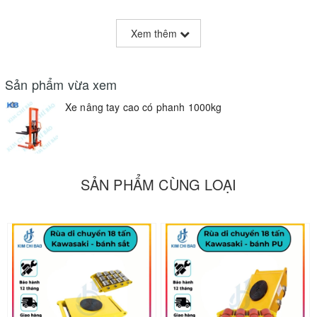
Thông Tin Liên Hệ:
Xem thêm
Điện thoại:
0868.019.119
Zalo:
0868.019.119
Sản phẩm vừa xem
Truy cập website:
kimchibao.vn
Xe nâng tay cao có phanh 1000kg
/
sieuthidienmaygiare.com
Địa chỉ: Số 1, Vũ Kiệt, Phường Tiền Ninh Vệ, TP
Bắc Ninh, tỉnh Bắc Ninh.
SẢN PHẨM CÙNG LOẠI
Phục vụ quý khách hàng là niềm vinh hạnh của Kim
Chí Bảo