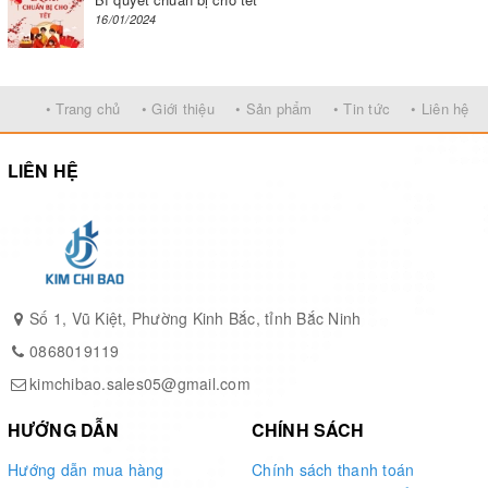
16/01/2024
• Trang chủ
• Giới thiệu
• Sản phẩm
• Tin tức
• Liên hệ
LIÊN HỆ
Số 1, Vũ Kiệt, Phường Kinh Bắc, tỉnh Bắc Ninh
0868019119
kimchibao.sales05@gmail.com
HƯỚNG DẪN
CHÍNH SÁCH
Hướng dẫn mua hàng
Chính sách thanh toán