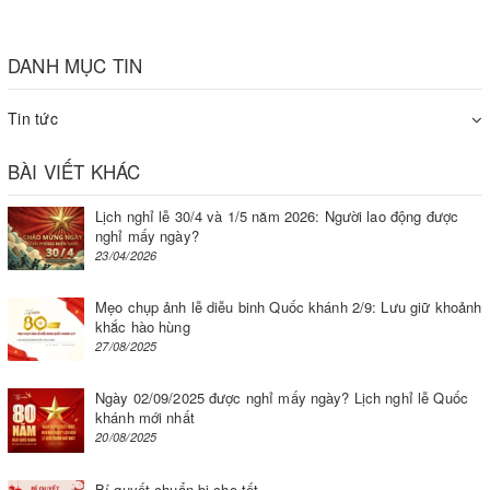
2. Đĩa xích kéo.
3. Đĩa xích dẫn động.
DANH MỤC TIN
4. Phanh tự động có bề mặt ma sát.
Tin tức
5. Móc treo pa lăng.
6. Bánh vít.
BÀI VIẾT KHÁC
7. Trục vít.
Lịch nghỉ lễ 30/4 và 1/5 năm 2026: Người lao động được
nghỉ mấy ngày?
8. Xích dẫn vô tận.
23/04/2026
9. Móc treo vật.
Mẹo chụp ảnh lễ diễu binh Quốc khánh 2/9: Lưu giữ khoảnh
khắc hào hùng
27/08/2025
Ngày 02/09/2025 được nghỉ mấy ngày? Lịch nghỉ lễ Quốc
khánh mới nhất
20/08/2025
Bí quyết chuẩn bị cho tết