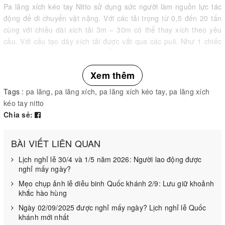
Pa lăng xích kéo tay Nitto sử dụng sức người làm nguồn lực tác
động để di chuyển vật nặng. Với các tải trọng từ 0,5 đến 20 tấn
cùng với chiều dài xích tải 3m – 30m có thể thay xích theo yêu
cầu. Với cấu tạo dây xích tải được vắt qua các puli. Như 1 chiếc
dòng dọc giúp cho việc di chuyển nâng hạ các vật nặng thật đơn
giản, nhẹ nhàng mà lại rất hiệu quả. Sử dụng palăng kéo tay Nitto
Xem thêm
được đánh giá là ít tốn công sức, lại hiệu quả năng suất cho công
việc.
Tags :
pa lăng
,
pa lăng xích
,
pa lăng xích kéo tay
,
pa lăng xích
kéo tay nitto
Palăng xích kéo tay thương hiệu Nitto hiện được sử dụng phổ
Chia sẻ:
biến nhiều trong các lĩnh vực như: Trong sản xuất thi công trong
nhà xưởng, tại các kho bãi, nhà ga, bến cảng, tại các công trường
xây dựng, khu khai thác hầm mỏ…
BÀI VIẾT LIÊN QUAN
Lịch nghỉ lễ 30/4 và 1/5 năm 2026: Người lao động được
nghỉ mấy ngày?
Mẹo chụp ảnh lễ diễu binh Quốc khánh 2/9: Lưu giữ khoảnh
khắc hào hùng
Ngày 02/09/2025 được nghỉ mấy ngày? Lịch nghỉ lễ Quốc
khánh mới nhất