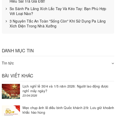
Hiểu Sai Trả Giá Đắt!
dụng thiết bị này rất dễ dàng chỉ với vài bước.
So Sánh Pa Lăng Xích Lắc Tay Và Kéo Tay: Bạn Phù Hợp
Bước 1: Kết nối nguồn điện
Với Loại Nào?
3 Nguyên Tắc An Toàn "Sống Còn" Khi Sử Dụng Pa Lăng
Bước 2: điều chỉnh nhiệt độ theo chất liệu của túi
Xích Điện Trong Nhà Xưởng
Bước 3: Đặt túi vào đúng vị trí hàn và ấn tay xuống
cho đến khi đèn báo tắt.
DANH MỤC TIN
Bước 4: Kiểm tra lại đường hàn và tiếp tục hàn hoặc
tắt nó khi không còn cần thiết.
Tin tức
Tưởng chừng những việc này rất đơn giản nhưng
BÀI VIẾT KHÁC
bạn cũng không thể lơ là được. Bạn cần đảm bảo
nguồn điện ổn định, dùng đúng cách, nhấn thả đúng
Lịch nghỉ lễ 30/4 và 1/5 năm 2026: Người lao động được
nghỉ mấy ngày?
lúc để có được kết quả tốt nhất.
23/04/2026
Mẹo chụp ảnh lễ diễu binh Quốc khánh 2/9: Lưu giữ khoảnh
khắc hào hùng