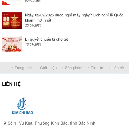
27/08/2025
Ngày 02/09/2025 được nghỉ mấy ngày? Lịch nghỉ lễ Quốc
khánh mới nhất
20/08/2025
Bí quyết chuẩn bị cho tết
16/01/2024
• Trang chủ
• Giới thiệu
• Sản phẩm
• Tin tức
• Liên hệ
Quy trình sử dụng máy hàn túi dập tay
LIÊN HỆ
Lưu ý khi sử dụng máy hàn miệng túi dập tay
Có khá nhiều khách hàng phải liên hệ bộ phận kỹ
thuật để được trợ giúp sau khi mua máy, thậm chí
Số 1, Vũ Kiệt, Phường Kinh Bắc, tỉnh Bắc Ninh
có khách hàng còn cháy máy sau 3-5 ngày. Lý do