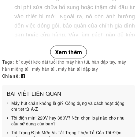
chi phí sửa chữa bổ sung hoặc thậm chí đầu tư
vào thiết bị mới. Ngoài ra, nó còn ảnh hưởng
đến việc đóng gói, bảo quản của chính gia đình
bạn hoặc cửa hàng. Vậy làm cách nào để kéo
dài tuổi thọ của chiếc
máy hàn miệng túi
thủ
Xem thêm
công này? Hãy cùng khám phá chi tiết kỹ thuật
Tags :
bí quyết kéo dài tuổi thọ máy hàn túi
,
hàn dập tay
,
máy
của Kim Chí Bảo với bài viết dưới đây nhé!
hàn miệng túi
,
máy hàn túi
,
máy hàn túi dập tay
Chia sẻ:
Quy trình sử dụng máy hàn miệng túi dập tay
BÀI VIẾT LIÊN QUAN
Các
máy ép túi thủ công
hiện nay được thiết kế rất
nhỏ gọn, đơn giản và tương đối nhẹ chỉ khoảng 2-3
Máy hút chân không là gì? Công dụng và cách hoạt động
chi tiết từ A-Z
kg nên có thể di chuyển đến nhiều nơi khác nhau.
Tời điện mini 220V hay 380V? Nên chọn loại nào cho nhu
Cấu trúc của dòng máy này bao gồm các bộ phận
cầu sử dụng của bạn?
như vỏ máy, bộ phần hàn và biến áp. Vì vậy, việc sử
Tải Trọng Định Mức Vs Tải Trọng Thực Tế Của Tời Điện: