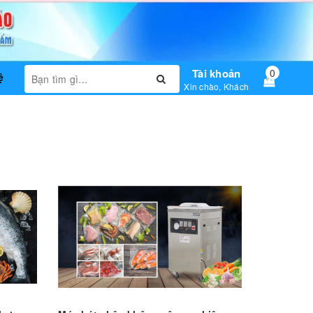
Tài khoản
0
ệ
Xin chào, Khách