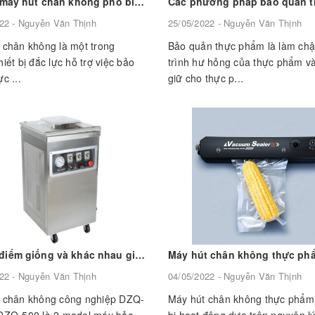
Ba loại máy hút chân không phổ biến hiện nay, ưu điểm và nhược điểm của 3 loại máy hút chân không này là gì ?
22 - Nguyễn Văn Thịnh
25/05/2022 - Nguyễn Văn Thịnh
 chân không là một trong
Bảo quản thực phẩm là làm ch
iết bị đắc lực hỗ trợ việc bảo
trình hư hỏng của thực phẩm và
c ...
giữ cho thực p...
Những điểm giống và khác nhau giữa 2 sản phẩm máy hút chân không công nghiệp DZQ-400 và DZQ-500 đang hot nhất hiên nay.
22 - Nguyễn Văn Thịnh
04/05/2022 - Nguyễn Văn Thịnh
 chân không công nghiệp DZQ-
Máy hút chân không thực phẩm l