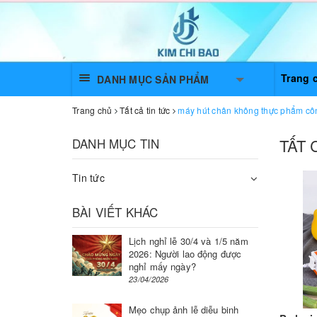
Trang 
DANH MỤC SẢN PHẨM
Trang chủ
Tất cả tin tức
máy hút chân không thực phẩm cô
DANH MỤC TIN
TẤT 
Tin tức
BÀI VIẾT KHÁC
Lịch nghỉ lễ 30/4 và 1/5 năm
2026: Người lao động được
nghỉ mấy ngày?
23/04/2026
Mẹo chụp ảnh lễ diễu binh