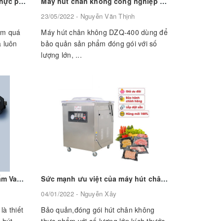
Các phương pháp bảo quản thực phẩm phổ biến nhất hiện nay
Máy hút chân không công nghiệp DZQ 400
23/05/2022 - Nguyễn Văn Thịnh
ậm quá
Máy hút chân không DZQ-400 dùng để
 luôn
bảo quản sản phẩm đóng gói với số
lượng lớn, ...
Máy hút chân không thực phẩm Vacuum Sealer chiếc máy hút chân không gia đình đáng mua nhất năm 2022
Sức mạnh ưu việt của máy hút chân không công nghiệp DZ 600
04/01/2022 - Nguyễn Xây
à thiết
Bảo quản,đóng gói hút chân không