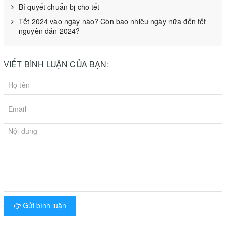
Bí quyết chuẩn bị cho tết
Tết 2024 vào ngày nào? Còn bao nhiêu ngày nữa đến tết
nguyên đán 2024?
VIẾT BÌNH LUẬN CỦA BẠN:
Máy hút chân không gia đình DZ-300B phù hợp với tất cả loại túi,
Gửi bình luận
kích thước cũng như đa dạng loại sản phẩm như dạng rắn, dạng
keo dính, dạng bột...