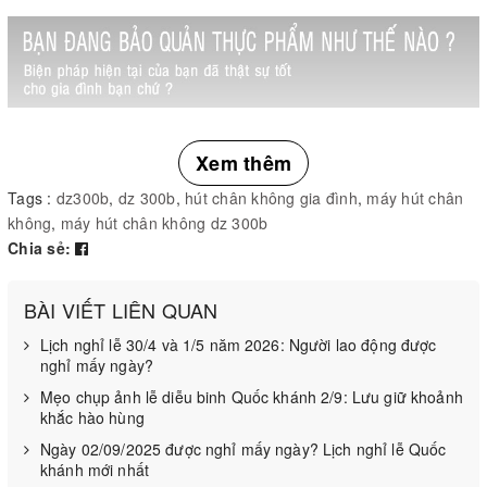
Xem thêm
Tags :
dz300b
,
dz 300b
,
hút chân không gia đình
,
máy hút chân
không
,
máy hút chân không dz 300b
Chia sẻ:
BÀI VIẾT LIÊN QUAN
Ưu điểm của máy hút chân không gia đình DZ-300B
Lịch nghỉ lễ 30/4 và 1/5 năm 2026: Người lao động được
nghỉ mấy ngày?
Mẹo chụp ảnh lễ diễu binh Quốc khánh 2/9: Lưu giữ khoảnh
khắc hào hùng
Ngày 02/09/2025 được nghỉ mấy ngày? Lịch nghỉ lễ Quốc
khánh mới nhất