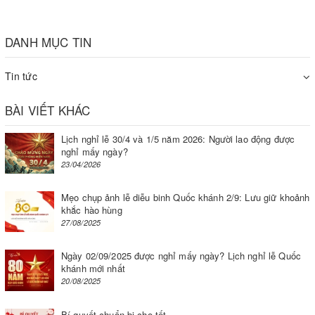
Các sản phẩm sau khi hút đạt độ kín tuyệt đối, giảm kích thước
bao bì nhờ bao bì ôm sát sản phẩm, dễ dàng vận chuyển và dự
DANH MỤC TIN
trữ.
Tin tức
Giúp bảo quản thức ăn được tươi lâu hơn. Thích hợp cho việc bảo
quản các loại thực phẩm sống, chín khác nhau.
BÀI VIẾT KHÁC
Hướng dẫn sử dụng máy đóng gói thực phẩm
Lịch nghỉ lễ 30/4 và 1/5 năm 2026: Người lao động được
DZ300B
nghỉ mấy ngày?
23/04/2026
Mẹo chụp ảnh lễ diễu binh Quốc khánh 2/9: Lưu giữ khoảnh
khắc hào hùng
27/08/2025
Ngày 02/09/2025 được nghỉ mấy ngày? Lịch nghỉ lễ Quốc
khánh mới nhất
20/08/2025
Bí quyết chuẩn bị cho tết