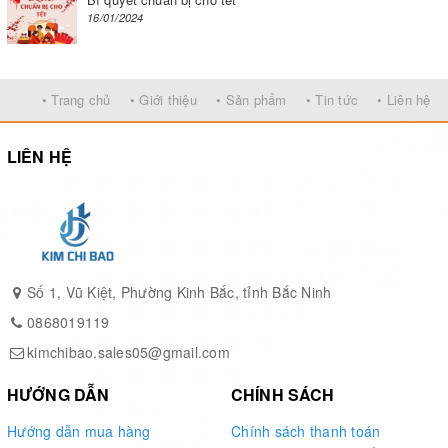
16/01/2024
Bước 1: Lắp ráp máy
• Trang chủ
• Giới thiệu
• Sản phẩm
• Tin tức
• Liên hệ
LIÊN HỆ
Số 1, Vũ Kiệt, Phường Kinh Bắc, tỉnh Bắc Ninh
0868019119
kimchibao.sales05@gmail.com
HƯỚNG DẪN
CHÍNH SÁCH
Hướng dẫn mua hàng
Chính sách thanh toán