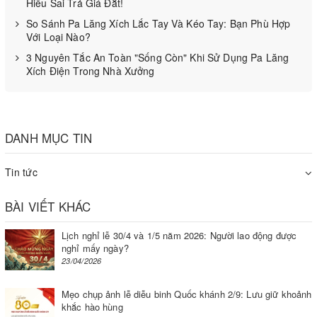
Hiểu Sai Trả Giá Đắt!
vận hành trong mọi trường hợp nên cần kiểm tra
So Sánh Pa Lăng Xích Lắc Tay Và Kéo Tay: Bạn Phù Hợp
Với Loại Nào?
thiết bị trước khi nâng.
3 Nguyên Tắc An Toàn "Sống Còn" Khi Sử Dụng Pa Lăng
- Không nâng đồ vật khi có mặt những người sau:
Xích Điện Trong Nhà Xưởng
Đảm bảo an toàn cho người đồng nghĩa với việc
bạn không được lùi lại khi nâng hoặc hạ tài sản đồ
vật.
DANH MỤC TIN
- Không nâng vật phẩm trong môi trường ẩm ướt
Tin tức
hoặc vật liệu dễ cháy, nổ…
BÀI VIẾT KHÁC
Lưu ý khi lắp đặt máy tời 500kg
Lịch nghỉ lễ 30/4 và 1/5 năm 2026: Người lao động được
- Đảm bảo lắp đặt giá đỡ tời chắc chắn: Giá đỡ tời
nghỉ mấy ngày?
23/04/2026
phải đủ chắc chắn để đỡ được trọng lượng của
máy, cân bằng, không bị lỏng trong quá trình vận
Mẹo chụp ảnh lễ diễu binh Quốc khánh 2/9: Lưu giữ khoảnh
hành.
khắc hào hùng