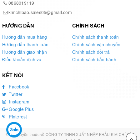
0868019119
- Kiểm tra tình trạng các bộ phận của máy: Trước
kimchibao.sales05@gmail.com
khi bắt đầu công việc, hãy kiểm tra kỹ tất cả các bộ
phận của máy để đảm bảo chúng hoạt động bình
HƯỚNG DẪN
CHÍNH SÁCH
thường và an toàn.
Hướng dẫn mua hàng
Chính sách thanh toán
Hướng dẫn thanh toán
Chính sách vận chuyển
Hướng dẫn giao nhận
Chính sách đổi trả
Điều khoản dịch vụ
Chính sách bảo hành
KẾT NỐI
Facebook
Twitter
Instagram
Google Plus
Pinterest
© Bản quyền thuộc về
CÔNG TY TNHH XUẤT NHẬP KHẨU KIM CHÍ BẢO