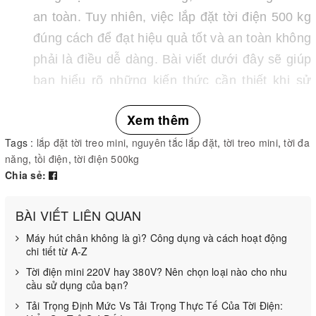
an toàn. Tuy nhiên, việc lắp đặt tời điện 500 kg
đúng cách để đạt hiệu quả tốt và an toàn không
phải là điều dễ dàng. Bài viết dưới đây sẽ giúp
bạn hiểu rõ những kiến ​​thức cần thiết khi sử
dụng tời điện nhé.
Xem thêm
Tags :
lắp đặt tời treo mini
,
nguyên tắc lắp đặt
,
tời treo mini
,
tời đa
Lưu ý trước khi tiến hành lắp đặt máy tời
năng
,
tồi điện
,
tời điện 500kg
Nguyên tắc tuyệt đối khi sử dụng tời điện
Chia sẻ:
- Không nâng các vật vượt quá tải trọng cho phép
BÀI VIẾT LIÊN QUAN
của máy, đặc biệt là hơn 500 kg. Đặc biệt khi các
Máy hút chân không là gì? Công dụng và cách hoạt động
vật được nâng từ trên cao xuống sẽ chịu tác dụng
chi tiết từ A-Z
của lực, lực cản, gió, v.v. và vật nặng hơn trước.
Tời điện mini 220V hay 380V? Nên chọn loại nào cho nhu
cầu sử dụng của bạn?
- Không nâng vật thể khi dây cáp bị lỏng hoặc hư
Tải Trọng Định Mức Vs Tải Trọng Thực Tế Của Tời Điện:
hỏng: điều này không đảm bảo an toàn cho người