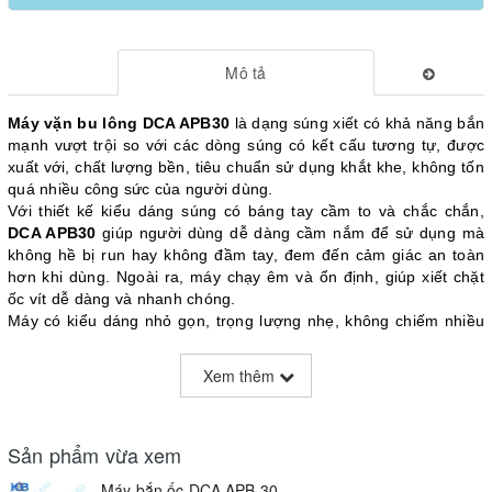
Mô tả
Máy vặn bu lông DCA APB30
 là dạng súng xiết có khả năng bắn 
mạnh vượt trội so với các dòng súng có kết cấu tương tự, được 
xuất với, chất lượng bền, tiêu chuẩn sử dụng khắt khe, không tốn 
quá nhiều công sức của người dùng.
Với thiết kế kiểu dáng súng có báng tay cầm to và chắc chắn, 
DCA APB30
 giúp người dùng dễ dàng cầm nắm để sử dụng mà 
không hề bị run hay không đầm tay, đem đến cảm giác an toàn 
hơn khi dùng. Ngoài ra, máy chạy êm và ổn định, giúp xiết chặt 
ốc vít dễ dàng và nhanh chóng. 
Máy có kiểu dáng nhỏ gọn, trọng lượng nhẹ, không chiếm nhiều 
diện tích khi mang theo sử dụng, tạo sự thuận tiện và nhanh 
chóng nhất cũng như bạn có thể bảo quản, cất giữ sản phẩm một 
Xem thêm
cách dễ dàng mà không lo bị hư hỏng. Ngoài khả năng siết chặt, 
cố định, máy còn có khả năng vặn mở những con ốc nhờ tính 
năng đảo chiều mạnh mẽ, phục vụ mọi công việc sửa chữa của 
Sản phẩm vừa xem
bạn được thuận tiện hơn.
Máy bắn ốc DCA APB 30