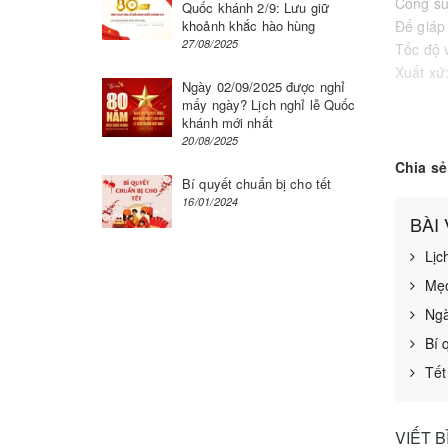
Công s
Quốc khánh 2/9: Lưu giữ
khoảnh khắc hào hùng
Đế giá
27/08/2025
Tốc độ 
Xuất xứ
Ngày 02/09/2025 được nghỉ
mấy ngày? Lịch nghỉ lễ Quốc
Máy bà
khánh mới nhất
bạn hạn
20/08/2025
Chia sẻ
máy bà
Bí quyết chuẩn bị cho tết
và thổi
16/01/2024
BÀI
Lịc
Mẹo
Ngà
Bí 
Tết
VIẾT 