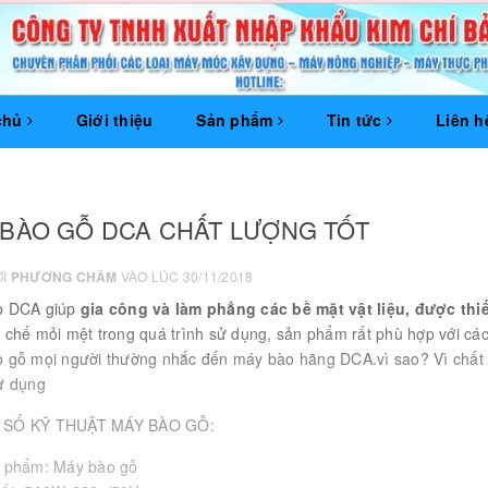
chủ
Giới thiệu
Sản phẩm
Tin tức
Liên h
 BÀO GỖ DCA CHẤT LƯỢNG TỐT
ỞI
PHƯƠNG CHÂM
VÀO LÚC 30/11/2018
o DCA giúp
gia công và làm phẳng các bề mặt vật liệu, được thi
 chế mỏi mệt trong quá trình sử dụng, sản phẩm rất phù hợp với các
 gỗ mọi người thường nhắc đến máy bào hãng DCA.vì sao? Vì chất l
ử dụng
SỐ KỸ THUẬT MÁY BÀO GỖ:
n phẩm: Máy bào gỗ