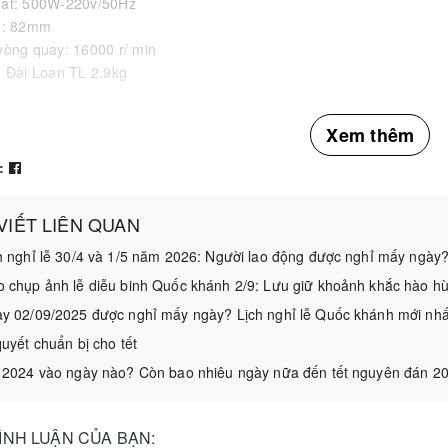
uất: 500W-220v/50Hz
p : 82mm
vòng quay: 16000 r/ min
: Đài Loan TL 2.9kg
o DCA giúp
gia công và làm phẳng các bề mặt vật liệu, được th
Xem thêm
 chế mỏi mệt trong quá trình sử dụng, sản phẩm rất phù hợp với các
:
o DCA giúp bạn dễ dàng làm việc
trên những bề mặt gỗ lớn. Ngoà
 mạt gỗ được nhanh và sạch hơn.
 VIẾT LIÊN QUAN
h nghỉ lễ 30/4 và 1/5 năm 2026: Người lao động được nghỉ mấy ngày
 chụp ảnh lễ diễu binh Quốc khánh 2/9: Lưu giữ khoảnh khắc hào h
y 02/09/2025 được nghỉ mấy ngày? Lịch nghỉ lễ Quốc khánh mới nhấ
quyết chuẩn bị cho tết
 2024 vào ngày nào? Còn bao nhiêu ngày nữa đến tết nguyên đán 2
BÌNH LUẬN CỦA BẠN: