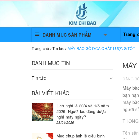
Trang 
DANH MỤC SẢN PHẨM
Trang chủ
Tin tức
MÁY BÀO GỖ DCA CHẤT LƯỢNG TỐT
DANH MỤC TIN
MÁY
Tin tức
ĐĂNG B
Máy bà
BÀI VIẾT KHÁC
bạn hạn
máy bào
Lịch nghỉ lễ 30/4 và 1/5 năm
người s
2026: Người lao động được
nghỉ mấy ngày?
THÔNG 
23/04/2026
Tên sả
Mẹo chụp ảnh lễ diễu binh