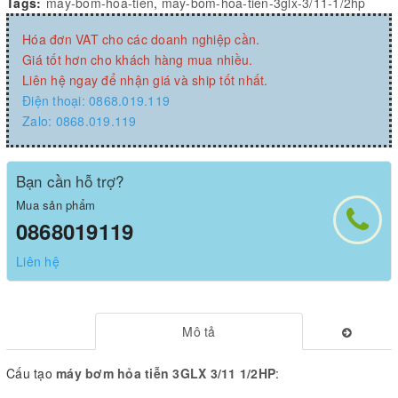
Tags:
may-bom-hoa-tien
,
may-bom-hoa-tien-3glx-3/11-1/2hp
Hóa đơn VAT cho các doanh nghiệp cần.
Giá tốt hơn cho khách hàng mua nhiều.
Liên hệ ngay để nhận giá và ship tốt nhất.
Điện thoại: 0868.019.119
Zalo: 0868.019.119
Bạn cần hỗ trợ?
Mua sản phẩm
0868019119
Liên hệ
Mô tả
Cấu tạo
máy bơm hỏa tiễn 3GLX 3/11 1/2HP
: