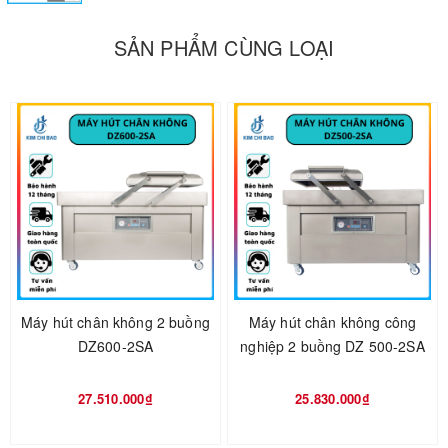
SẢN PHẨM CÙNG LOẠI
Máy hút chân không DZQZ 1 buồng
Tại sao nên sử dụng máy hút chân không công
Máy hút chân không 2 buồng
Máy hút chân không công
nghiệp DZQ-400?
DZ600-2SA
nghiệp 2 buồng DZ 500-2SA
- DZQ 400 là dòng máy hút chân không công nghiệp
27.510.000₫
25.830.000₫
1 buồng mang đến năng suất và hiệu quả tối đa: