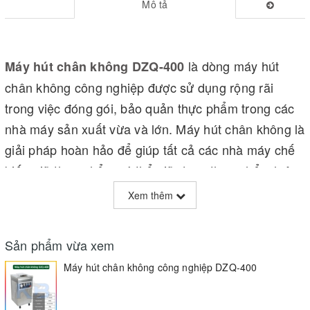
Mô tả
là dòng máy hút
Máy hút chân không DZQ-400
chân không công nghiệp được sử dụng rộng rãi
trong việc đóng gói, bảo quản thực phẩm trong các
nhà máy sản xuất vừa và lớn. Máy hút chân không là
giải pháp hoàn hảo để giúp tất cả các nhà máy chế
biến giữ thực phẩm có thể giữ được thực phẩm luôn
tươi hơn, lâu hơn ngăn ngừa nấm mốc và vi khuẩn từ
Xem thêm
bên ngoài.
Sản phẩm vừa xem
Máy hút chân không công nghiệp DZQ-400