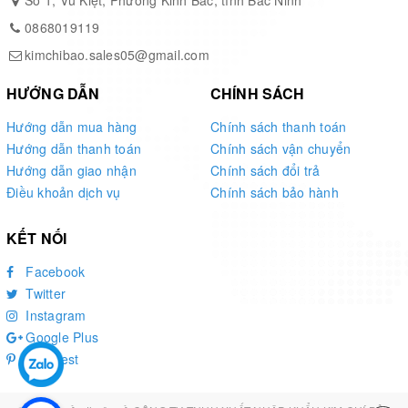
Số 1, Vũ Kiệt, Phường Kinh Bắc, tỉnh Bắc Ninh
0868019119
Phục vụ quý khách hàng là niềm vinh hạnh của Kim
kimchibao.sales05@gmail.com
Chí Bảo
HƯỚNG DẪN
CHÍNH SÁCH
Hướng dẫn mua hàng
Chính sách thanh toán
Hướng dẫn thanh toán
Chính sách vận chuyển
Hướng dẫn giao nhận
Chính sách đổi trả
Điều khoản dịch vụ
Chính sách bảo hành
KẾT NỐI
Facebook
Twitter
Instagram
Google Plus
Pinterest