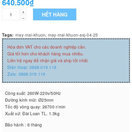
640.500₫
+
HẾT HÀNG
–
Tags:
may-mai-khuon
,
may-mai-khuon-asj-04-25
Hóa đơn VAT cho các doanh nghiệp cần.
Giá tốt hơn cho khách hàng mua nhiều.
Liên hệ ngay để nhận giá và ship tốt nhất.
Điện thoại: 0868.019.119
Zalo: 0868.019.119
Công suất: 260W-220v/50Hz
Đường kính mũi: Ø25mm
Tốc độ vòng quay: 26700 r/min
Xuất xứ: Đài Loan TL. 1.3kg
Bảo hành : 6 tháng