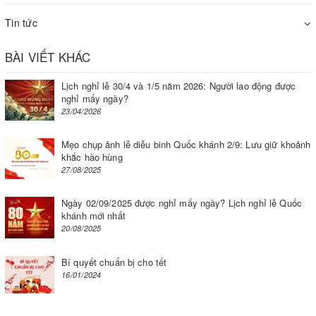
độ từ 5 – 40 độ C. Do đó bạn cần chú ý để nồi ở khu vực thoáng
Tin tức
mát, tránh độ ẩm, lạnh quá hoặc nóng quá.
BÀI VIẾT KHÁC
Lịch nghỉ lễ 30/4 và 1/5 năm 2026: Người lao động được
nghỉ mấy ngày?
23/04/2026
Mẹo chụp ảnh lễ diễu binh Quốc khánh 2/9: Lưu giữ khoảnh
khắc hào hùng
27/08/2025
Ngày 02/09/2025 được nghỉ mấy ngày? Lịch nghỉ lễ Quốc
khánh mới nhất
20/08/2025
Bí quyết chuẩn bị cho tết
16/01/2024