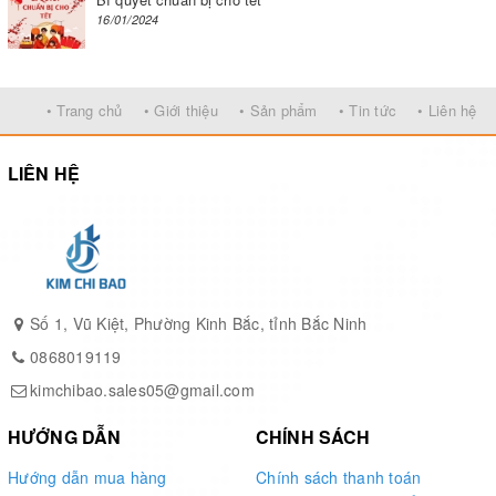
16/01/2024
Video Pa lăng xích kéo tay Nitto
• Trang chủ
• Giới thiệu
• Sản phẩm
• Tin tức
• Liên hệ
LIÊN HỆ
Số 1, Vũ Kiệt, Phường Kinh Bắc, tỉnh Bắc Ninh
0868019119
kimchibao.sales05@gmail.com
HƯỚNG DẪN
CHÍNH SÁCH
Hướng dẫn mua hàng
Chính sách thanh toán