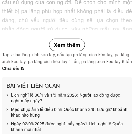
cầu sử dụng của con người. Để chọn cho mình một
thiết bị pa lăng phù hợp nhất không phải là điều dễ
dàng, chủ yếu người tiêu dùng sẽ lựa chọn theo
phần đông người sử dụng, vậy những mẫu pa lăng
nào đang được ưa chuộng và sử dụng nhiều nhất?
Xem thêm
Cùng
có nhiều kinh nghiệm về pa lăng
Kim Chí Bảo
Tags :
ba lăng xích kéo tay
,
cấu tạo pa lăng xích kéo tay
,
pa lăng
tìm hiểu điều này nhé!
xích kéo tay
,
pa lăng xích kéo tay 1 tấn
,
pa lăng xích kéo tay 5 tấn
Chia sẻ:
1. Pa lăng xích kéo tay
BÀI VIẾT LIÊN QUAN
là một thiết bị pa lăng được
Pa lăng xích kéo tay
dùng theo đúng như tên gọi của nó được dùng bằng
Lịch nghỉ lễ 30/4 và 1/5 năm 2026: Người lao động được
nghỉ mấy ngày?
sức người. Pa lăng xích kéo tay có rất nhiều loại với
Mẹo chụp ảnh lễ diễu binh Quốc khánh 2/9: Lưu giữ khoảnh
nhiều tải trọng nâng hạ khác nhau 0.5 tấn, 1 tấn, 2
khắc hào hùng
tấn…đến vài chục tấn, thiết bị pa lăng xích kéo tay
Ngày 02/09/2025 được nghỉ mấy ngày? Lịch nghỉ lễ Quốc
khánh mới nhất
dùng sức người làm nguồn động lực chính để nâng