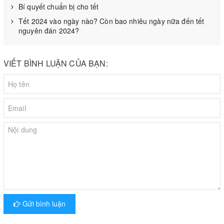
Bí quyết chuẩn bị cho tết
hạ, ứng dụng cho việc vận chuyển các hàng hóa có
Tết 2024 vào ngày nào? Còn bao nhiêu ngày nữa đến tết
trọng lượng lớn một cách đơn giản và dễ dàng nhất.
nguyên đán 2024?
VIẾT BÌNH LUẬN CỦA BẠN:
Gửi bình luận