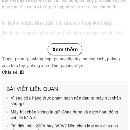
Bài viết này sẽ đặt lên bàn cân hai dòng pa lăng phổ biến này để
giúp bạn tìm ra "trợ thủ" phù hợp nhất với nhu cầu của mình.
1. Điểm Khác Biệt Cốt Lõi Giữa 2 Loại Pa Lăng
Để dễ hình dung, chúng ta hãy cùng điểm qua các tiêu chí khác
biệt lớn nhất giữa pa lăng xích kéo tay và lắc tay:
Xem thêm
Tags :
palang
,
palang cáp
,
palang lắc tay
,
palang xích
,
palang
xích kéo tay
,
palang xích điện
,
palang điện
Chia sẻ:
BÀI VIẾT LIÊN QUAN
Vì sao cửa hàng thực phẩm sạch nên đầu tư máy hút chân
không?
Máy hút chân không là gì? Công dụng và cách hoạt động
chi tiết từ A-Z
Tời điện mini 220V hay 380V? Nên chọn loại nào cho nhu