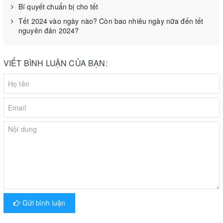
Bí quyết chuẩn bị cho tết
Tết 2024 vào ngày nào? Còn bao nhiêu ngày nữa đến tết
nguyên đán 2024?
VIẾT BÌNH LUẬN CỦA BẠN:
Bảo quản thực phẩm bằng hút chân không
Theo Wikipedia: "chân không" là không gian không chứa vật chất,
chân không có thể tích khác không và khối lượng bằng không. Do
không có vật chất bên trong nên chân không là nơi không chứa
áp suất.
Về mặt lý thuyết môi trường chân không không tồn tại vật chất
Gửi bình luận
đồng nghĩa với việc không tồn tại môi trường cho các vi sinh vật
có thể sinh sống được. Nhưng đó chỉ đúng với môi trường chân