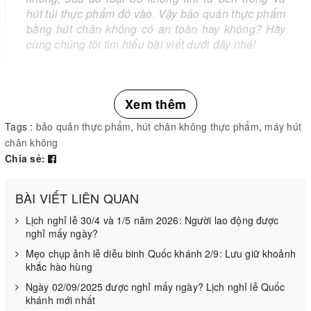
hút túi thực phẩm đó vào. Vậy bảo quản thực phẩm
bằng hút chân không có an toàn hay không? Hãy
cùng chúng tôi tìm hiểu bài viết dưới đây nhé!
Xem thêm
Tags :
bảo quản thực phẩm
,
hút chân không thực phẩm
,
máy hút
chân không
Chia sẻ:
BÀI VIẾT LIÊN QUAN
Lịch nghỉ lễ 30/4 và 1/5 năm 2026: Người lao động được
nghỉ mấy ngày?
Mẹo chụp ảnh lễ diễu binh Quốc khánh 2/9: Lưu giữ khoảnh
khắc hào hùng
Ngày 02/09/2025 được nghỉ mấy ngày? Lịch nghỉ lễ Quốc
khánh mới nhất