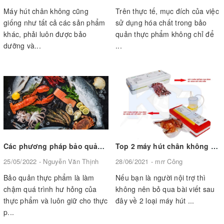
Máy hút chân không cũng
Trên thực tế, mục đích của việc
giống như tất cả các sản phẩm
sử dụng hóa chất trong bảo
khác, phải luôn được bảo
quản thực phẩm không chỉ để
dưỡng và...
...
Các phương pháp bảo quản thực phẩm phổ biến nhất hiện nay
Top 2 máy hút chân không gia đình được sử dụng nhiều nhất
25/05/2022 - Nguyễn Văn Thịnh
28/06/2021 - mrr Công
Bảo quản thực phẩm là làm
Nếu bạn là người nội trợ thì
chậm quá trình hư hỏng của
không nên bỏ qua bài viết sau
thực phẩm và luôn giữ cho thực
đây về 2 loại máy hút ...
p...