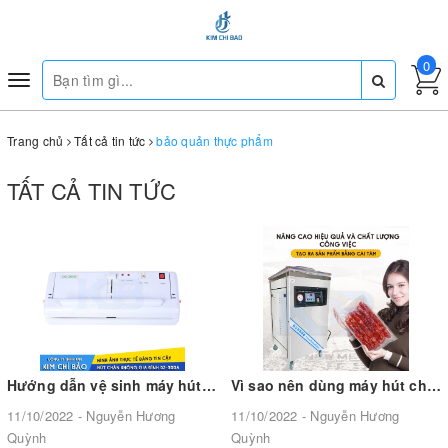
0
Toggle
navigation
Trang chủ
Tất cả tin tức
bảo quản thực phẩm
TẤT CẢ TIN TỨC
Hướng dẫn vệ sinh máy hút chân không thực phẩm DZ-300A đúng cách
Vì sao nên dùng máy hút chân không thay vì dùng chất bảo quản thực phẩm
11/10/2022 - Nguyễn Hương
11/10/2022 - Nguyễn Hương
Quỳnh
Quỳnh