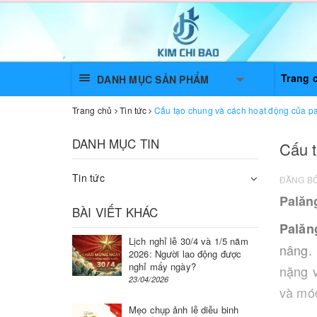
Trang 
DANH MỤC SẢN PHẨM
Trang chủ
Tin tức
Cấu tạo chung và cách hoạt động của pa
DANH MỤC TIN
Cấu t
Tin tức
ĐĂNG B
Palăn
BÀI VIẾT KHÁC
Palăn
Lịch nghỉ lễ 30/4 và 1/5 năm
nâng. 
2026: Người lao động được
nghỉ mấy ngày?
nặng v
23/04/2026
và mó
Mẹo chụp ảnh lễ diễu binh