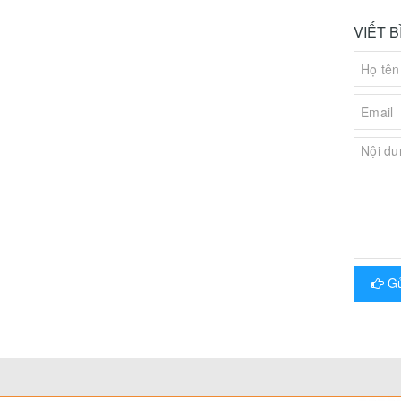
VIẾT 
Gử