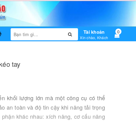
Tài khoản
0
ệ
Xin chào, Khách
kéo tay
đến khối lượng lớn mà một công cụ có thể
 an toàn và độ tin cậy khi nâng tải trọng
bộ phận khác nhau: xích nâng, cơ cấu nâng