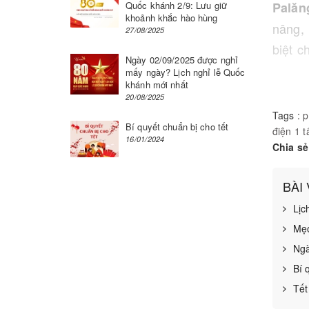
Quốc khánh 2/9: Lưu giữ
Palăn
khoảnh khắc hào hùng
nâng, 
27/08/2025
biệt c
Ngày 02/09/2025 được nghỉ
cuối d
mấy ngày? Lịch nghỉ lễ Quốc
khánh mới nhất
trọng 
20/08/2025
dụng đ
Tags :
p
Bí quyết chuẩn bị cho tết
lượng 
điện 1 t
16/01/2024
Chia sẻ
360 đ
bánh r
BÀI
ngăn k
Lịc
Mẹo
Ngà
Bí 
Tết