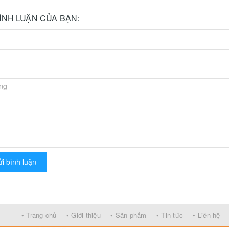
BÌNH LUẬN CỦA BẠN:
i bình luận
• Trang chủ
• Giới thiệu
• Sản phẩm
• Tin tức
• Liên hệ