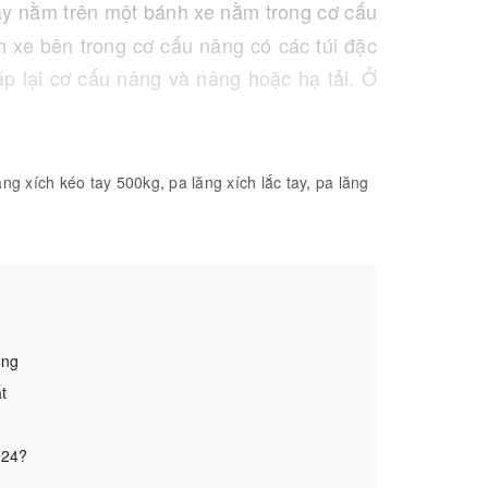
tay nằm trên một bánh xe nằm trong cơ cấu
h xe bên trong cơ cấu nâng có các túi đặc
ặp lại cơ cấu nâng và nâng hoặc hạ tải. Ở
nâng hoặc cáp treo, bộ phận cân bằng tải
ủa hộp chứa pa lăng xích. Móc này được sử
các công trình khác có thể chịu được trọng
ăng xích kéo tay 500kg
,
pa lăng xích lắc tay
,
pa lăng
 có móc xoay, nghĩa là chúng có thể xoay
 một bánh răng, trục, trục truyền động,
ặc phanh trên hầu hết các pa lăng xích để
?
ùng
t
024?