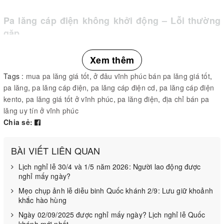
Pa lăng cáp điện không khởi động – Lỗi thường
gặp
Khi bạn mở
để sử dụng nhưng
pa lăng cáp điện
Xem thêm
máy lại không khởi động vậy thì nguyên nhân do đâu
Tags :
mua pa lăng giá tốt
,
ở đâu vĩnh phúc bán pa lăng giá tốt
,
và cách khắc phục như thế nào?
pa lăng
,
pa lăng cáp điện
,
pa lăng cáp điện cd
,
pa lăng cáp điện
kento
,
pa lăng giá tốt ở vĩnh phúc
,
pa lăng điện
,
địa chỉ bán pa
Do nguồn điện bị đứt: Bạn nên kiểm tra lại nguồn
lăng uy tín ở vĩnh phúc
điện vì rất có thể nguồn điện bị đứt do chuột, gián
Chia sẻ:
cắn đứt cho nên pa lăng mới không có nguồn điện
để hoạt động.
BÀI VIẾT LIÊN QUAN
Lịch nghỉ lễ 30/4 và 1/5 năm 2026: Người lao động được
Do điều khiển của pa lăng cáp điện: Nếu có thể bạn
nghỉ mấy ngày?
nên dùng thêm một tay điều khiển khác để kiểm tra
Mẹo chụp ảnh lễ diễu binh Quốc khánh 2/9: Lưu giữ khoảnh
khắc hào hùng
xem thực sự lỗi pa lăng không hoạt động là do đâu.
Ngày 02/09/2025 được nghỉ mấy ngày? Lịch nghỉ lễ Quốc
Bạn cần kiểm tra tay điều khiển có vấn đề gì không,