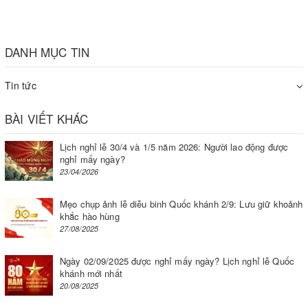
DANH MỤC TIN
Tin tức
BÀI VIẾT KHÁC
Lịch nghỉ lễ 30/4 và 1/5 năm 2026: Người lao động được
nghỉ mấy ngày?
23/04/2026
Xuất kho pa lăng cáp điện CD Kento về huyện Bình
Mẹo chụp ảnh lễ diễu binh Quốc khánh 2/9: Lưu giữ khoảnh
Xuyên, Vĩnh Phúc cho khách hàng đại lý
khắc hào hùng
27/08/2025
Tốc độ chậm hơn so với bình thường kèm tiếng
Ngày 02/09/2025 được nghỉ mấy ngày? Lịch nghỉ lễ Quốc
kêu lạ - Lỗi cơ bản pa lăng cáp điện
khánh mới nhất
20/08/2025
Do thiếu dầu nhớt: Bạn tra dầu cơ vào lỗ của Palăng