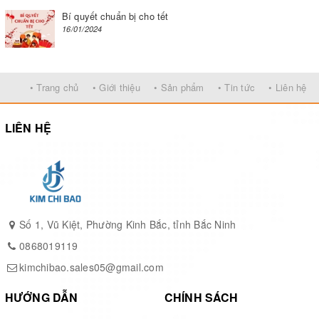
Bí quyết chuẩn bị cho tết
16/01/2024
• Trang chủ
• Giới thiệu
• Sản phẩm
• Tin tức
• Liên hệ
LIÊN HỆ
Số 1, Vũ Kiệt, Phường Kinh Bắc, tỉnh Bắc Ninh
LƯU Ý
: Bao bì hút chân không KHÔNG thay thế cho việc
0868019119
làm lạnh hoặc đông lạnh. Bất kỳ thực phẩm dễ hỏng nào
kimchibao.sales05@gmail.com
cần bảo quản lạnh vẫn phải được bảo quản lạnh hoặc
HƯỚNG DẪN
CHÍNH SÁCH
đông lạnh sau khi đóng gói chân không.