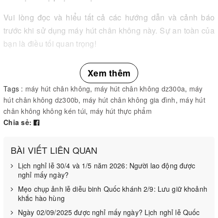
Vui lòng đọc và hiểu tất cả các hướng dẫn và cảnh báo
trước khi sử dụng máy hút chân không này. Sự an toàn của
bạn là điều tối quan trọng!
Xem thêm
Tags :
máy hút chân không
,
máy hút chân không dz300a
,
máy
hút chân không dz300b
,
máy hút chân không gia đình
,
máy hút
chân không không kén túi
,
máy hút thực phẩm
Chia sẻ:
BÀI VIẾT LIÊN QUAN
Lịch nghỉ lễ 30/4 và 1/5 năm 2026: Người lao động được
nghỉ mấy ngày?
Mẹo chụp ảnh lễ diễu binh Quốc khánh 2/9: Lưu giữ khoảnh
khắc hào hùng
Ngày 02/09/2025 được nghỉ mấy ngày? Lịch nghỉ lễ Quốc
Đọc kỹ tất cả các hướng dẫn.