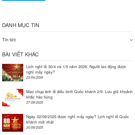
Không vận hành máy nếu nó bị trục trặc hoặc bị hỏng theo
bất kỳ cách nào. Nếu dây hoặc máy bị hỏng, vui lòng liên
hệ với nhóm hỗ trợ khách hàng của Kim Chí Bảo để biết
DANH MỤC TIN
thêm thông tin.
Tin tức
Máy không được thiết kế để sử dụng cho mục đích thương
mại. Nếu niêm phong liên tục hơn 20 túi, hãy dừng lại và
BÀI VIẾT KHÁC
đợi ít nhất 25 phút trước khi tiếp tục sử dụng máy niêm
Lịch nghỉ lễ 30/4 và 1/5 năm 2026: Người lao động được
phong.
nghỉ mấy ngày?
23/04/2026
Thiết bị này chỉ dành cho gia đình sử dụng.
Đừng cố gắng tự bảo dưỡng sản phẩm này.
Mẹo chụp ảnh lễ diễu binh Quốc khánh 2/9: Lưu giữ khoảnh
khắc hào hùng
27/08/2025
Ngày 02/09/2025 được nghỉ mấy ngày? Lịch nghỉ lễ Quốc
khánh mới nhất
20/08/2025