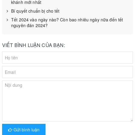
khánh mới nhất
Không cho phép sử dụng máy làm đồ chơi hoặc cho trẻ em
Bí quyết chuẩn bị cho tết
vận hành.
Tết 2024 vào ngày nào? Còn bao nhiêu ngày nữa đến tết
nguyên đán 2024?
Không vận hành máy bằng dây nguồn hoặc phích cắm bị
hỏng.
VIẾT BÌNH LUẬN CỦA BẠN:
Không sử dụng thiết bị trên bề mặt ẩm ướt hoặc nóng, hoặc
gần nguồn nhiệt bức xạ.
Luôn sử dụng thiết bị trên bề mặt bằng phẳng.
Không nhúng bất kỳ bộ phận nào của miếng đệm lót, dây
nguồn hoặc phích cắm vào nước hoặc bất kỳ chất lỏng nào
khác.
Để ngắt kết nối, hãy rút dây nguồn khỏi ổ cắm điện. Không
ngắt kết nối bằng cách kéo dây. Luôn rút phích cắm của
Gửi bình luận
máy trước khi vệ sinh và khi không sử dụng thiết bị.