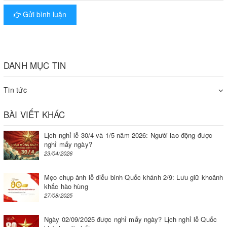
Gửi bình luận
DANH MỤC TIN
Máy hút chân không không kén túi
Tin tức
Chính vì đặc điểm có thể dùng được với nhiều loại túi
BÀI VIẾT KHÁC
nên
máy hút chân không
không kén túi được sử dụng phổ
biến và rộng rãi tại các hộ gia đình, các nơi buôn bán kinh
Lịch nghỉ lễ 30/4 và 1/5 năm 2026: Người lao động được
doanh nhỏ lẻ…
nghỉ mấy ngày?
23/04/2026
Máy hút chân không không kén túi loại nào tốt?
Mẹo chụp ảnh lễ diễu binh Quốc khánh 2/9: Lưu giữ khoảnh
khắc hào hùng
Cần lưu ý một số điểm sau để lựa chọn loại máy hút chân
27/08/2025
không thực phẩm gia đình không kén túi tốt.
Ngày 02/09/2025 được nghỉ mấy ngày? Lịch nghỉ lễ Quốc
Cần lựa chọn máy có trọng lượng nhẹ, kích thước nhỏ gọn