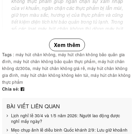
không thực phẩm giúp ngăn chặn sự xâm nhập
của vi khuẩn, ngăn chặn các thực phẩm bị lẫn mùi,
giữ trọn màu sắc, hương vị của thực phẩm và cũng
tiết kiệm diện tích khi bảo quản trong tủ lạnh. Trong
số các loại máy hút chân không thì dòng máy hút
chân không không kén túi được mọi người tin dùng
nhiều hơn. Cùng Kim Chí bảo tìm hiểu kỹ hơn về
Xem thêm
sản phẩm này nhé.
Tags :
máy hút chân không
,
máy hút chân không bảo quản gia
đình
,
máy hút chân không bảo quản thực phẩm
,
máy hút chân
không dz300a
,
máy hút chân không giá rẻ
,
máy hút chân không
gia đình
,
máy hút chân không không kén túi
,
máy hút chân không
Máy hút chân không không kén túi là gì?
thực phẩm
Khi bảo quản thực phẩm bằng cách hút chân không người
Chia sẻ:
dùng sẽ cần để thực phẩm vào trong các loại túi hút chân
không. Các máy hút chân không không kén túi thì có thể sử
BÀI VIẾT LIÊN QUAN
dụng với bất kỳ loại túi nào ( miễn là túi đó không mỏng
Lịch nghỉ lễ 30/4 và 1/5 năm 2026: Người lao động được
quá ), trong khi các dòng máy hút chân không kén túi thì
nghỉ mấy ngày?
cần phải sử dụng đến túi chuyên dụng thì mới hút được
Mẹo chụp ảnh lễ diễu binh Quốc khánh 2/9: Lưu giữ khoảnh