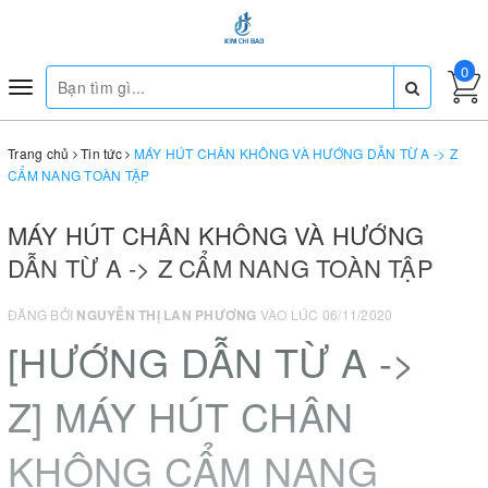
0
Toggle
navigation
Trang chủ
Tin tức
MÁY HÚT CHÂN KHÔNG VÀ HƯỚNG DẪN TỪ A -> Z
CẨM NANG TOÀN TẬP
MÁY HÚT CHÂN KHÔNG VÀ HƯỚNG
DẪN TỪ A -> Z CẨM NANG TOÀN TẬP
ĐĂNG BỞI
NGUYỄN THỊ LAN PHƯƠNG
VÀO LÚC 06/11/2020
[HƯỚNG DẪN TỪ A ->
Z] MÁY HÚT CHÂN
KHÔNG CẨM NANG