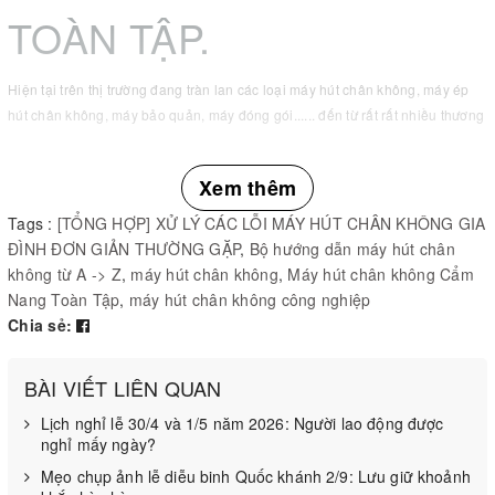
TOÀN TẬP.
Hiện tại trên thị trường đang tràn lan các loại máy hút chân không, máy ép
hút chân không, máy bảo quản, máy đóng gói...... đến từ rất rất nhiều thương
hiệu khác nhau.
Nhưng tuyệt nhiên rất ít đơn vị quan tâm đến việc hướng dẫn và giúp đỡ
Xem thêm
khách hàng hiểu biết rõ ràng hơn về các phân khúc, các công năng cũng
như đặc thù chuyên dụng giành cho từng nhu cầu khác nhau của khách
Tags :
[TỔNG HỢP] XỬ LÝ CÁC LỖI MÁY HÚT CHÂN KHÔNG GIA
hàng.
ĐÌNH ĐƠN GIẢN THƯỜNG GẶP
,
Bộ hướng dẫn máy hút chân
không từ A -> Z
,
máy hút chân không
,
Máy hút chân không Cẩm
Nang Toàn Tập
,
máy hút chân không công nghiệp
Hôm nay, KIM CHÍ BẢO xin được gửi tới các quý khách hàng:
Chia sẻ:
Bộ hướng dẫn máy hút chân không từ A -> Z
-
.
+
[TỔNG HỢP] XỬ LÝ CÁC LỖI MÁY HÚT CHÂN KHÔNG GIA
BÀI VIẾT LIÊN QUAN
ĐÌNH ĐƠN GIẢN THƯỜNG GẶP
Lịch nghỉ lễ 30/4 và 1/5 năm 2026: Người lao động được
nghỉ mấy ngày?
+
Máy hút chân không có ép được nước hay không?
Mẹo chụp ảnh lễ diễu binh Quốc khánh 2/9: Lưu giữ khoảnh
+
Lạp xưởng được bảo quản tốt nhất bằng máy hút chân