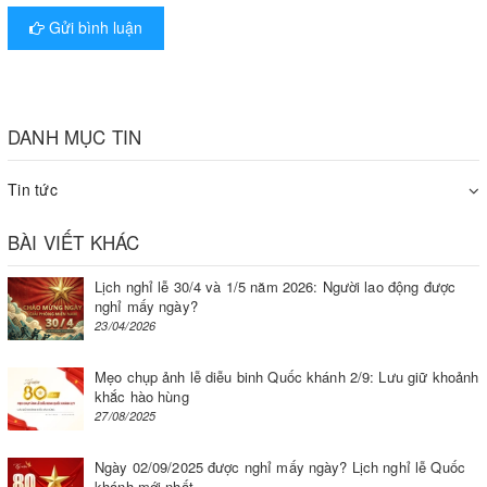
Gửi bình luận
DANH MỤC TIN
Tin tức
BÀI VIẾT KHÁC
Lịch nghỉ lễ 30/4 và 1/5 năm 2026: Người lao động được
Để giúp quý khách hàng có thể đưa ra những quyết định sáng suốt khi mua
nghỉ mấy ngày?
23/04/2026
sắm những loại máy hút chân không phục vụ cho việc kinh doanh hoặc sử
dụng tại gia đình.
Mẹo chụp ảnh lễ diễu binh Quốc khánh 2/9: Lưu giữ khoảnh
Mong rằng với những thông tin mà KIM CHÍ BẢO chia sẻ sẽ hữu
khắc hào hùng
27/08/2025
ích cho mọi quý khách đang có dự định mua
máy hút chân
không công nghiệp.
Cần mua thiết bị đóng gói,
ép hút chân
Ngày 02/09/2025 được nghỉ mấy ngày? Lịch nghỉ lễ Quốc
không
hãng giá tốt vui lòng liên hệ với chúng tôi để được hỗ trợ.
khánh mới nhất