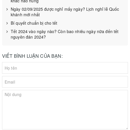
khắc hào hùng
không
Ngày 02/09/2025 được nghỉ mấy ngày? Lịch nghỉ lễ Quốc
khánh mới nhất
+
Mẹo bảo quản thực phẩm bằng máy hút chân không
Bí quyết chuẩn bị cho tết
Máy hút chân không Cẩm Nang Toàn Tập
-
.
Tết 2024 vào ngày nào? Còn bao nhiêu ngày nữa đến tết
nguyên đán 2024?
Top 6 máy hút chân không tốt nhất nên dùng
+
+
Mua máy hàn miệng túi giá rẻ ở đâu?
VIẾT BÌNH LUẬN CỦA BẠN:
+
Có nên mua máy hút chân không thanh lý đã qua sử dụng
hay không?