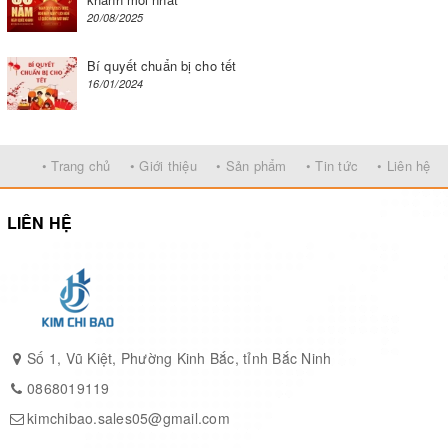
20/08/2025
Nếu muốn tham khảo thêm các dòng sản phẩm khác của Công ty
Bí quyết chuẩn bị cho tết
Kim Chí Bảo, quý khách hàng có thể
nhấn vào đây
để tham khảo
16/01/2024
thêm các
sản phẩm đa dạng
của chúng tôi.
GỌI NGAY - 0868019119 để nhận tư vấn ngay lập tức.
.
• Trang chủ
• Giới thiệu
• Sản phẩm
• Tin tức
• Liên hệ
LIÊN HỆ
Số 1, Vũ Kiệt, Phường Kinh Bắc, tỉnh Bắc Ninh
0868019119
kimchibao.sales05@gmail.com