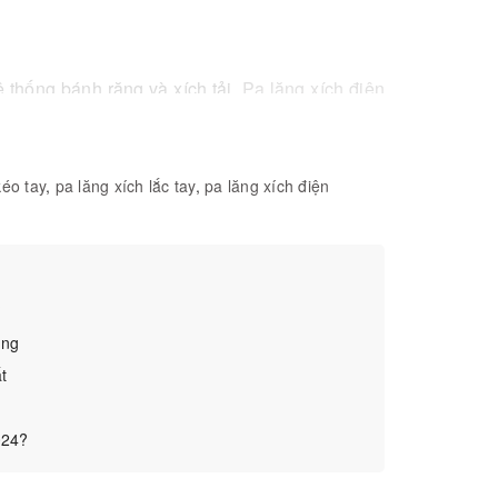
 thống bánh răng và xích tải.
Pa lăng xích điện
 bằng điện trên dầm cẩu trục. Pa lăng xích điện
 6m, phù hợp với các công trình xây dựng, nhà
kéo tay
,
pa lăng xích lắc tay
,
pa lăng xích điện
ện như DHP, KENTO, SHC… là những thương hiệu
?
ùng
t
024?