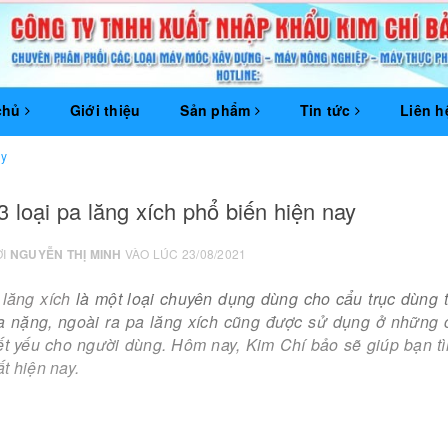
chủ
Giới thiệu
Sản phẩm
Tin tức
Liên h
ay
 loại pa lăng xích phổ biến hiện nay
ỞI
NGUYỄN THỊ MINH
VÀO LÚC 23/08/2021
 lăng xích
là một loại chuyên dụng dùng cho cẩu trục dùng 
a nặng, ngoài ra pa lăng xích cũng được sử dụng ở những c
iết yếu cho người dùng. Hôm nay, Kim Chí bảo sẽ giúp bạn tì
t hiện nay.