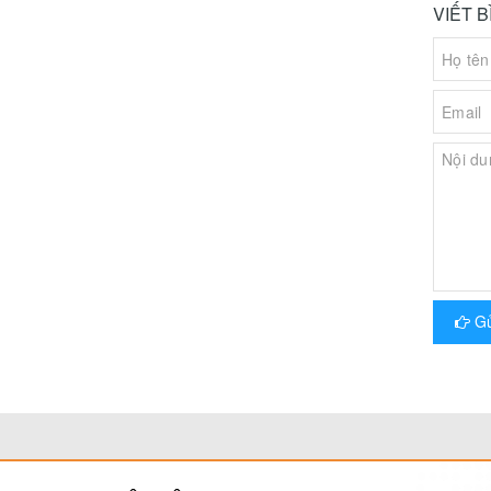
VIẾT 
Gử