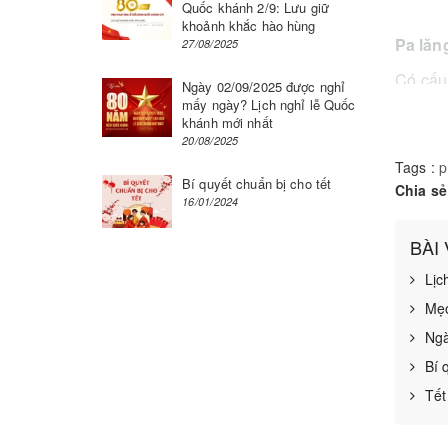
Quốc khánh 2/9: Lưu giữ
khoảnh khắc hào hùng
Pa lăn
27/08/2025
Có cấu
Ngày 02/09/2025 được nghỉ
mấy ngày? Lịch nghỉ lễ Quốc
có 2 lo
khánh mới nhất
thường
20/08/2025
máy sử 
Tags :
p
Bí quyết chuẩn bị cho tết
Chia sẻ
Trên t
16/01/2024
có chất
BÀI
Lịc
Mẹo
Ngà
Bí 
Tết