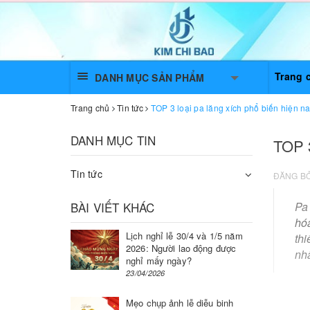
Trang 
DANH MỤC SẢN PHẨM
Trang chủ
Tin tức
TOP 3 loại pa lăng xích phổ biến hiện n
DANH MỤC TIN
TOP 3
Tin tức
ĐĂNG B
BÀI VIẾT KHÁC
Pa
hó
Lịch nghỉ lễ 30/4 và 1/5 năm
th
2026: Người lao động được
nhấ
nghỉ mấy ngày?
23/04/2026
Mẹo chụp ảnh lễ diễu binh