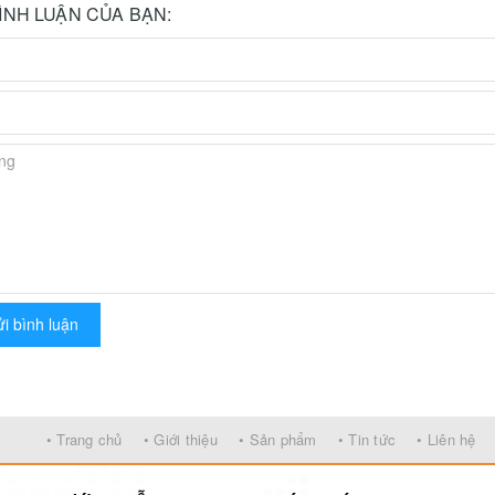
BÌNH LUẬN CỦA BẠN:
i bình luận
• Trang chủ
• Giới thiệu
• Sản phẩm
• Tin tức
• Liên hệ