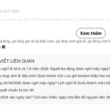
g xích điện
 tạo nâng hạ đồ vật hàng hóa bằng động cơ điện kèm theo hệ
ại phổ biến là treo cố định hoặc sử dụng con chạy di chuyển
 sử dụng nguồn điện 380V, chiều cao nâng hạ tiêu chuẩn là
Xem thêm
dụng cẩu trục có sức nâng từ 500kg đến 5 tấn.
a lăng
,
pa lăng giá rẻ tại bắc ninh
,
pa lăng xích giá rẻ
,
pa lăng xích 
:
hị trường hiện nay thông dụng một số loại pa lăng xích đi
 lượng tốt.
 VIẾT LIÊN QUAN
h nghỉ lễ 30/4 và 1/5 năm 2026: Người lao động được nghỉ mấy ngày
 chụp ảnh lễ diễu binh Quốc khánh 2/9: Lưu giữ khoảnh khắc hào h
y 02/09/2025 được nghỉ mấy ngày? Lịch nghỉ lễ Quốc khánh mới nhấ
quyết chuẩn bị cho tết
 2024 vào ngày nào? Còn bao nhiêu ngày nữa đến tết nguyên đán 2