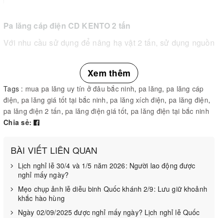
Pa lăng cáp điện CD KENTO 2 tấn
Với nhu cầu sử dụng để nâng hạ vật 2 tấn, sử dụng nguồn
điện 380V thì bạn không nên bỏ qua chiếc pa lăng cáp
điện CD KENTO 2 tấn này.
Xem thêm
Tags :
mua pa lăng uy tín ở đâu bắc ninh
,
pa lăng
,
pa lăng cáp
điện
,
pa lăng giá tốt tại bắc ninh
,
pa lăng xích điện
,
pa lăng điện
,
pa lăng điện 2 tấn
,
pa lăng điện giá tốt
,
pa lăng điện tại bắc ninh
Chia sẻ:
BÀI VIẾT LIÊN QUAN
Lịch nghỉ lễ 30/4 và 1/5 năm 2026: Người lao động được
nghỉ mấy ngày?
Mẹo chụp ảnh lễ diễu binh Quốc khánh 2/9: Lưu giữ khoảnh
khắc hào hùng
Ngày 02/09/2025 được nghỉ mấy ngày? Lịch nghỉ lễ Quốc