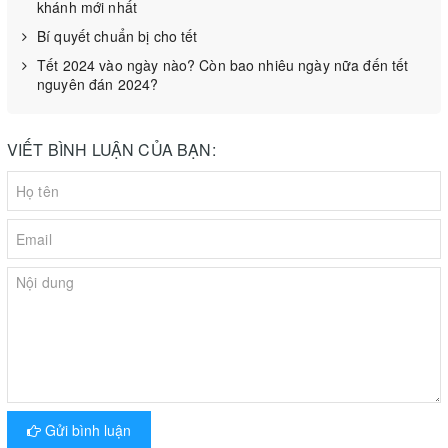
khánh mới nhất
Bí quyết chuẩn bị cho tết
Tết 2024 vào ngày nào? Còn bao nhiêu ngày nữa đến tết
nguyên đán 2024?
VIẾT BÌNH LUẬN CỦA BẠN:
Pa lăng cáp điện CD KENTO 2 tấn
Pa lăng cáp điện CD KENTO 2 tấn
là dòng pa lăng sử
dụng nguồn điện 380V, động cơ 100% lõi đồng, cáp dài
khoảng 6m, 9m, 12m, 18m, 18m, nâng hạ 100% tải trọng tối
đa 2 tấn. Máy thường được trên trâm khung dầm, cẩu trục
để nâng hạ các vật liệu xây dựng…
Pa lăng xích điện KDH 2 tấn
Gửi bình luận