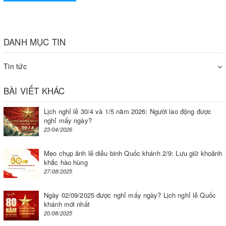
Đây là dòng pa lăng nằm trong danh sách pa lăng có chất
lượng tốt nhất, là dòng sản phẩm được săn đón và đáng để
bạn đầu tư. Pa lăng xích điện KDH 2 tấn là dòng pa lăng
DANH MỤC TIN
cao cấp, sản xuất dựa trên dây chuyền công nghệ Châu Âu
và sử dụng nguồn điện 3 pha.
Tin tức
BÀI VIẾT KHÁC
Lịch nghỉ lễ 30/4 và 1/5 năm 2026: Người lao động được
nghỉ mấy ngày?
23/04/2026
Mẹo chụp ảnh lễ diễu binh Quốc khánh 2/9: Lưu giữ khoảnh
khắc hào hùng
27/08/2025
Ngày 02/09/2025 được nghỉ mấy ngày? Lịch nghỉ lễ Quốc
khánh mới nhất
20/08/2025