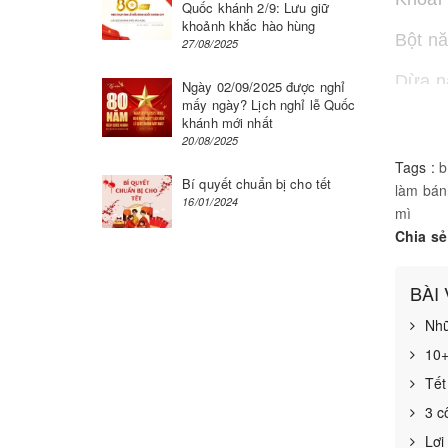
Quốc khánh 2/9: Lưu giữ
khoảnh khắc hào hùng
Bột nă
27/08/2025
Dừa n
Ngày 02/09/2025 được nghỉ
mấy ngày? Lịch nghỉ lễ Quốc
Nước 
khánh mới nhất
20/08/2025
Nước 
Tags :
b
Bí quyết chuẩn bị cho tết
làm bán
16/01/2024
Nước c
mì
Chia sẻ
Chuối 
Đường 
BÀI
Nhữ
Muối: 
10+
Tết
3 c
Lợi