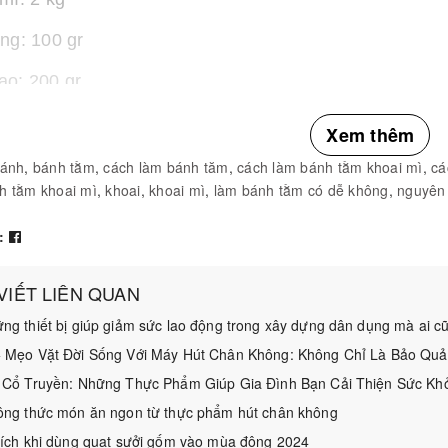
ng: 100 gr
ạo: 200 gr
cốt dừa: 100 ml
Xem thêm
cốt dành dành: 20 ml
ánh
,
bánh tằm
,
cách làm bánh tăm
,
cách làm bánh tằm khoai mì
,
cá
h tằm khoai mì
,
khoai
,
khoai mì
,
làm bánh tằm có dễ không
,
nguyên 
ốt lá dứa: 20 ml
:
lá: 1 lá
trắng: 150 gr
 VIẾT LIÊN QUAN
ng thiết bị giúp giảm sức lao động trong xây dựng dân dụng mà ai cũ
1 ít
 Mẹo Vặt Đời Sống Với Máy Hút Chân Không: Không Chỉ Là Bảo Qu
 Cổ Truyền: Những Thực Phẩm Giúp Gia Đình Bạn Cải Thiện Sức Kh
ông thức món ăn ngon từ thực phẩm hút chân không
 ích khi dùng quạt sưởi gốm vào mùa đông 2024