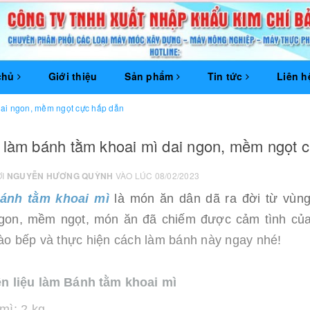
chủ
Giới thiệu
Sản phẩm
Tin tức
Liên h
dai ngon, mềm ngọt cực hấp dẫn
 làm bánh tằm khoai mì dai ngon, mềm ngọt 
ỞI
NGUYỄN HƯƠNG QUỲNH
VÀO LÚC 08/02/2023
ánh tằm khoai mì
là món ăn dân dã ra đời từ vùng
gon, mềm ngọt, món ăn đã chiếm được cảm tình của
ào bếp và thực hiện cách làm bánh này ngay nhé!
n liệu làm Bánh tằm khoai mì
mì: 2 kg