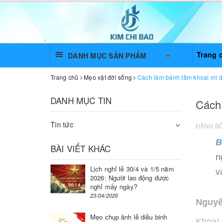
Trang 
DANH MỤC SẢN PHẨM
Trang chủ
Mẹo vặt đời sống
Cách làm bánh tằm khoai mì 
DANH MỤC TIN
Cách
Tin tức
ĐĂNG B
B
BÀI VIẾT KHÁC
n
Lịch nghỉ lễ 30/4 và 1/5 năm
v
2026: Người lao động được
nghỉ mấy ngày?
23/04/2026
Nguyê
Mẹo chụp ảnh lễ diễu binh
Khoai 