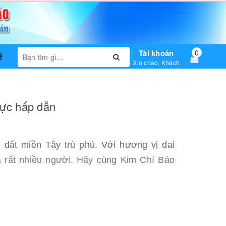
Tài khoản
0
ệ
Xin chào, Khách
cực hấp dẫn
 đất miền Tây trù phú. Với hương vị dai
 rất nhiều người. Hãy cùng Kim Chí Bảo