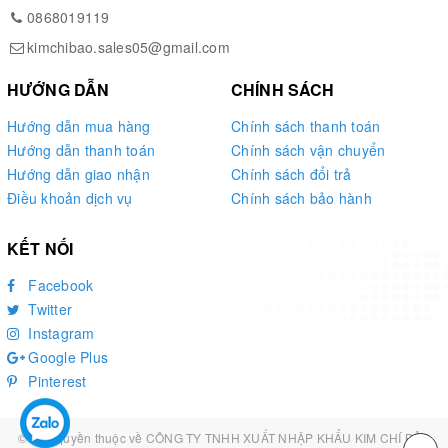
0868019119
kimchibao.sales05@gmail.com
HƯỚNG DẪN
CHÍNH SÁCH
Hướng dẫn mua hàng
Chính sách thanh toán
Nấu trà hoa hồng
Hướng dẫn thanh toán
Chính sách vận chuyển
Hướng dẫn giao nhận
Chính sách đổi trả
Nấu thạch trà hoa hồng
Điều khoản dịch vụ
Chính sách bảo hành
Tiếp theo, bạn dùng muôi lỗ để vớt những bông hoa
KẾT NỐI
atiso hồng và đỏ ra khỏi chậu. Tiếp theo, cho 8 g bột
Facebook
gelatin vào, khuấy đều cho đến khi bột tan hết.
Twitter
Instagram
Google Plus
Pinterest
© Bản quyền thuộc về
CÔNG TY TNHH XUẤT NHẬP KHẨU KIM CHÍ BẢO