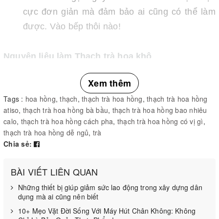
cực đơn giản mà đảm bảo ai cũng có thể làm
được. Vào bếp thôi nào!
Nguyên liệu làm Thạch trà hoa khô
Hoa hồng khô: 20 cái
Xem thêm
Hoa atiso đỏ khô: 10 cái
Tags :
hoa hồng
,
thạch
,
thạch trà hoa hồng
,
thạch trà hoa hồng
atiso
,
thạch trà hoa hồng bà bầu
,
thạch trà hoa hồng bao nhiêu
Bột gelatitn: 15 gr
calo
,
thạch trà hoa hồng cách pha
,
thạch trà hoa hồng có vị gì
,
thạch trà hoa hồng dễ ngủ
,
trà
Đường phèn: 25 gr
Chia sẻ:
Nước nóng: 700 ml
BÀI VIẾT LIÊN QUAN
Hoa hồng khô, hoa atiso đỏ khô mua ở đâu?
Những thiết bị giúp giảm sức lao động trong xây dựng dân
dụng mà ai cũng nên biết
Bạn có thể mua hoa hồng khô, hoa atiso đỏ khô ở
10+ Mẹo Vặt Đời Sống Với Máy Hút Chân Không: Không