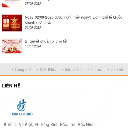
27/08/2025
Ngày 02/09/2025 được nghỉ mấy ngày? Lịch nghỉ lễ Quốc
Nguyên liệu làm thạch trà hoa hồng
khánh mới nhất
20/08/2025
Cách chế biến Thạch trà hoa khô
Bí quyết chuẩn bị cho tết
16/01/2024
Nấu trà hoa hồng
Bắc nồi lên bếp, cho 700 ml nước sôi, 20 bông hồng
khô, 10 bông atiso đỏ khô, 25 gam đường phèn vào.
• Trang chủ
• Giới thiệu
• Sản phẩm
• Tin tức
• Liên hệ
Trộn đều và đun hỗn hợp trên lửa vừa khoảng 8 - 10
LIÊN HỆ
phút cho đến khi đường tan hết thì tắt bếp.
Số 1, Vũ Kiệt, Phường Kinh Bắc, tỉnh Bắc Ninh