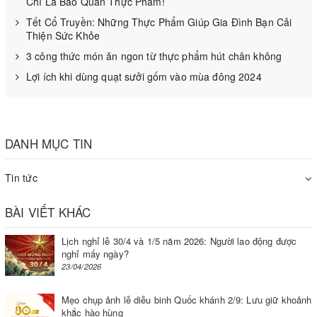
các cửa hàng bán nguyên liệu làm trà khô, siêu thị
Chỉ Là Bảo Quản Thực Phẩm!
lớn hoặc các trang web mua bán trực tuyến.
Tết Cổ Truyền: Những Thực Phẩm Giúp Gia Đình Bạn Cải
Thiện Sức Khỏe
Khi mua, đừng quên kiểm tra bao bì, chất lượng hoa
3 công thức món ăn ngon từ thực phẩm hút chân không
bên trong vẫn còn nguyên vẹn, không nhìn thấy nấm
Lợi ích khi dùng quạt sưởi gốm vào mùa đông 2024
mốc trên từng nụ. Ngoài ra, để đảm bảo an toàn sức
khỏe, phải kiểm tra kỹ ngày đóng gói, hạn sử dụng
và xuất xứ của sản phẩm!
DANH MỤC TIN
Tin tức
BÀI VIẾT KHÁC
Lịch nghỉ lễ 30/4 và 1/5 năm 2026: Người lao động được
nghỉ mấy ngày?
23/04/2026
Mẹo chụp ảnh lễ diễu binh Quốc khánh 2/9: Lưu giữ khoảnh
khắc hào hùng