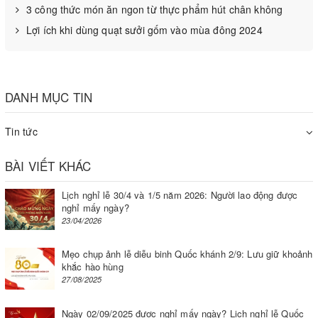
3 công thức món ăn ngon từ thực phẩm hút chân không
Sả băm: 30 gr
Lợi ích khi dùng quạt sưởi gốm vào mùa đông 2024
Ớt băm: 15 gr
Gừng băm: 15 gr
DANH MỤC TIN
Cà tím: 1 quả
Tin tức
Ớt sừng: 1 quả
BÀI VIẾT KHÁC
Nước dừa: 500 ml
Lịch nghỉ lễ 30/4 và 1/5 năm 2026: Người lao động được
nghỉ mấy ngày?
Nấm hương: 30 gr
23/04/2026
Nấm đùi gà: 130 gr
Mẹo chụp ảnh lễ diễu binh Quốc khánh 2/9: Lưu giữ khoảnh
khắc hào hùng
Dầu ăn: 2 muỗng canh
27/08/2025
Lá hẹ: 1 ít
Ngày 02/09/2025 được nghỉ mấy ngày? Lịch nghỉ lễ Quốc