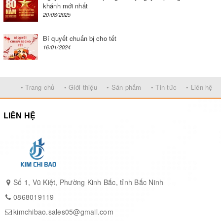
khánh mới nhất
20/08/2025
Rau nhúng lẩu: 1 ít (hoa thiên lý/ rau đắng/ bắp
chuối/ bông điên điển/...)
Bí quyết chuẩn bị cho tết
16/01/2024
Hạt nêm chay: 4 muỗng canh
Gia vị thông dụng: 1 ít (muối/ đường/ tiêu)
• Trang chủ
• Giới thiệu
• Sản phẩm
• Tin tức
• Liên hệ
Cách chọn mua cà tím tươi ngon
LIÊN HỆ
Chọn mua những quả cà tím có da bóng, đều màu,
không có nếp nhăn hay đốm nâu. Cà tím non sẽ có
một chồi tươi, gắn chặt vào thân quả. Không chọn
mua cà tím quá già, thân hơi cứng, vỏ ngoài có màu
Số 1, Vũ Kiệt, Phường Kinh Bắc, tỉnh Bắc Ninh
hồng tím hoặc tím nhạt.
0868019119
kimchibao.sales05@gmail.com