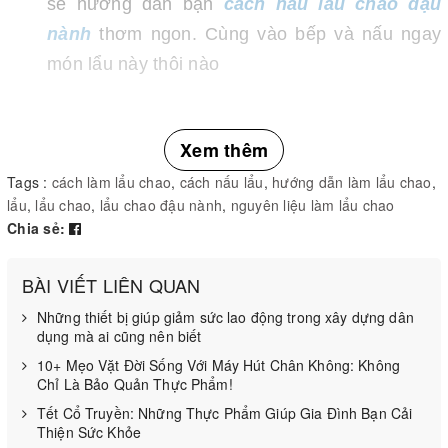
sẽ hướng dẫn bạn
cách nấu lẩu chao đậu
nành
thơm ngon. Cùng vào bếp và nấu ngay
món lẩu này thôi nào
Nguyên liệu làm Lẩu chao đậu nành chay
Xem thêm
Chao: 150 gr
Tags :
cách làm lẩu chao
,
cách nấu lẩu
,
hướng dẫn làm lẩu chao
,
lẩu
,
lẩu chao
,
lẩu chao đậu nành
,
nguyên liệu làm lẩu chao
Tương đậu nành: 100 gr (tương hột)
Chia sẻ:
Đậu hũ non: 150 gr
BÀI VIẾT LIÊN QUAN
Đậu hũ trắng: 100 gr
Những thiết bị giúp giảm sức lao động trong xây dựng dân
dụng mà ai cũng nên biết
Đậu hũ trứng: 50 gr
10+ Mẹo Vặt Đời Sống Với Máy Hút Chân Không: Không
Chỉ Là Bảo Quản Thực Phẩm!
Vỏ hoành thánh: 50 gr
Tết Cổ Truyền: Những Thực Phẩm Giúp Gia Đình Bạn Cải
Thiện Sức Khỏe
Đậu xanh không vỏ: 50 gr